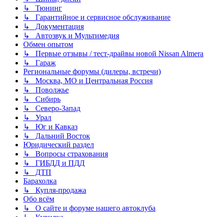
↳ Тюнинг
↳ Гарантийное и сервисное обслуживание
↳ Документация
↳ Автозвук и Мультимедия
Обмен опытом
↳ Первые отзывы / тест-драйвы новой Nissan Almera
↳ Гараж
Региональные форумы (дилеры, встречи)
↳ Москва, МО и Центральная Россия
↳ Поволжье
↳ Сибирь
↳ Северо-Запад
↳ Урал
↳ Юг и Кавказ
↳ Дальний Восток
Юридический раздел
↳ Вопросы страхования
↳ ГИБДД и ПДД
↳ ДТП
Барахолка
↳ Купля-продажа
Обо всём
↳ О сайте и форуме нашего автоклуба