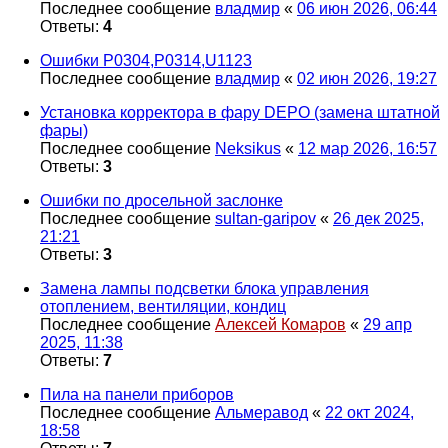
Последнее сообщение
владмир
«
06 июн 2026, 06:44
Ответы:
4
Ошибки Р0304,Р0314,U1123
Последнее сообщение
владмир
«
02 июн 2026, 19:27
Установка корректора в фару DEPO (замена штатной
фары)
Последнее сообщение
Neksikus
«
12 мар 2026, 16:57
Ответы:
3
Ошибки по дросельной заслонке
Последнее сообщение
sultan-garipov
«
26 дек 2025,
21:21
Ответы:
3
Замена лампы подсветки блока управления
отоплением, вентиляции, кондиц
Последнее сообщение
Алексей Комаров
«
29 апр
2025, 11:38
Ответы:
7
Пила на панели приборов
Последнее сообщение
Альмеравод
«
22 окт 2024,
18:58