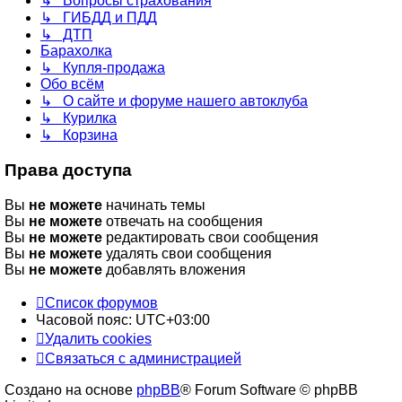
↳ Вопросы страхования
↳ ГИБДД и ПДД
↳ ДТП
Барахолка
↳ Купля-продажа
Обо всём
↳ О сайте и форуме нашего автоклуба
↳ Курилка
↳ Корзина
Права доступа
Вы
не можете
начинать темы
Вы
не можете
отвечать на сообщения
Вы
не можете
редактировать свои сообщения
Вы
не можете
удалять свои сообщения
Вы
не можете
добавлять вложения
Список форумов
Часовой пояс:
UTC+03:00
Удалить cookies
Связаться с администрацией
Создано на основе
phpBB
® Forum Software © phpBB