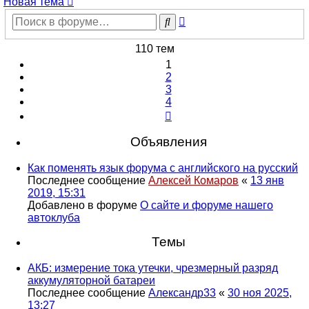
Новая тема
Расширенный
Поиск
поиск
110 тем
1
2
3
4
След.
Объявления
Как поменять язык форума с английского на русский
Последнее сообщение
Алексей Комаров
«
13 янв
2019, 15:31
Добавлено в форуме
О сайте и форуме нашего
автоклуба
Темы
АКБ: измерение тока утечки, чрезмерный разряд
аккумуляторной батареи
Последнее сообщение
Александр33
«
30 ноя 2025,
13:27