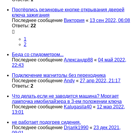
Протёрлись резиновые кнопке открывания дверей
ключа зажигания
Последнее сообщение
Виктория
«
13 сен 2022, 06:08
Ответы:
22
1
2
Беда со спидометром...
Последнее сообщение
Александр88
«
04 май 2022,
22:43
Подключение магнитолы без переходника
Последнее сообщение
Andy
«
27 апр 2022, 21:17
Ответы:
2
Что делать,если не заводится машина? Моргает
лампочка имобилайзера в 3-ем положении ключа
Последнее сообщение
Kalugasila40
«
12 мар 2022,
13:01
не работает подогрев сидения.
Последнее сообщение
Drjarik1990
«
23 дек 2021,
09:01