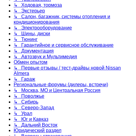
↳ Ходовая, тормоза
↳ Экстерьер
↳ Салон, багажник, системы отопления и
кондиционирования
↳ Электрооборудование
↳ Шины, диски
↳ Тюнинг
↳ Гарантийное и сервисное обслуживание
↳ Документация
↳ Автозвук и Мультимедия
Обмен опытом
↳ Первые отзывы / тест-драйвы новой Nissan
Almera
↳ Гараж
Региональные форумы (дилеры, встречи)
↳ Москва, МО и Центральная Россия
↳ Поволжье
↳ Сибирь
↳ Северо-Запад
↳ Урал
↳ Юг и Кавказ
↳ Дальний Восток
Юридический раздел