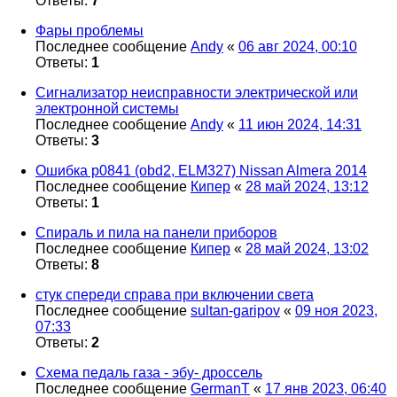
Ответы:
7
Фары проблемы
Последнее сообщение
Andy
«
06 авг 2024, 00:10
Ответы:
1
Сигнализатор неисправности электрической или
электронной системы
Последнее сообщение
Andy
«
11 июн 2024, 14:31
Ответы:
3
Ошибка p0841 (obd2, ELM327) Nissan Almera 2014
Последнее сообщение
Кипер
«
28 май 2024, 13:12
Ответы:
1
Спираль и пила на панели приборов
Последнее сообщение
Кипер
«
28 май 2024, 13:02
Ответы:
8
стук спереди справа при включении света
Последнее сообщение
sultan-garipov
«
09 ноя 2023,
07:33
Ответы:
2
Схема педаль газа - эбу- дроссель
Последнее сообщение
GermanT
«
17 янв 2023, 06:40