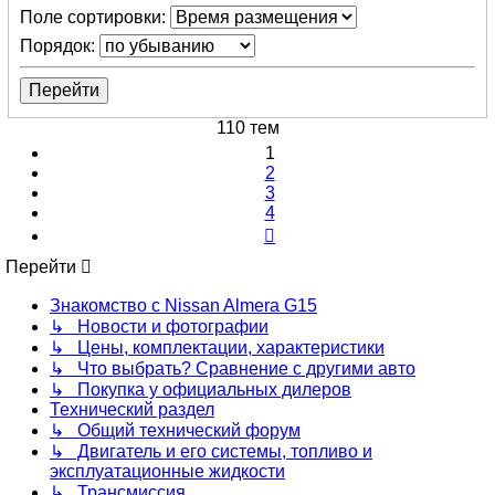
Поле сортировки:
Порядок:
110 тем
1
2
3
4
След.
Перейти
Знакомство с Nissan Almera G15
↳ Новости и фотографии
↳ Цены, комплектации, характеристики
↳ Что выбрать? Сравнение с другими авто
↳ Покупка у официальных дилеров
Технический раздел
↳ Общий технический форум
↳ Двигатель и его системы, топливо и
эксплуатационные жидкости
↳ Трансмиссия