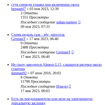
стук спереди справа при включении света
bengan07
»
03 ноя 2023, 12:39
2
Ответы
1551
Просмотры
Последнее сообщение
sultan-garipov
09 ноя 2023, 07:33
Схема педаль газа - эбу- дроссель
GermanT
»
17 янв 2023, 06:40
0
Ответы
2488
Просмотры
Последнее сообщение
GermanT
17 янв 2023, 06:40
Не сразу заводится Almera G15, слышатся щелчки около
стартера
danman92
»
07 июн 2016, 20:03
6
Ответы
11798
Просмотры
Последнее сообщение
Ильгиз
17 янв 2023, 00:03
Есть ли предохранители или реле на электронную
дорсальную заслонку