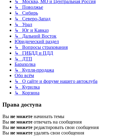
↳ Москва, МО и Центральная Россия
↳ Поволжье
↳ Сибирь
↳ Северо-Запад
↳ Урал
↳ Юг и Кавказ
↳ Дальний Восток
Юридический раздел
↳ Вопросы страхования
↳ ГИБДД и ПДД
↳ ДТП
Барахолка
↳ Купля-продажа
Обо всём
↳ О сайте и форуме нашего автоклуба
↳ Курилка
↳ Корзина
Права доступа
Вы
не можете
начинать темы
Вы
не можете
отвечать на сообщения
Вы
не можете
редактировать свои сообщения
Вы
не можете
удалять свои сообщения