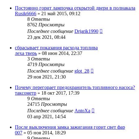
Постоянно горит лампочка открытой двери в полнакала
Rusik6666
»
21 май 2015, 09:12
8
Ответы
8762
Просмотры
Последнее сообщение
Drjarik1990
23 дек 2021, 08:44
сбрасывает показания расхода топлива
леха тверь
»
08 июн 2014, 22:37
3
Ответы
4719
Просмотры
Последнее сообщение
glot_28
29 ноя 2021, 21:30
Почему перегорает предохранитель топливного насоса?
таксометр
»
18 окт 2017, 17:39
9
Ответы
24715
Просмотры
Последнее сообщение
AntoXa
03 апр 2021, 14:54
После выключения замка зажигания горит свет фар
007
»
05 ноя 2014, 18:29
9
Ответы