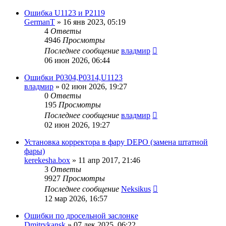
Ошибка U1123 и P2119
GermanT
»
16 янв 2023, 05:19
4
Ответы
4946
Просмотры
Последнее сообщение
владмир
06 июн 2026, 06:44
Ошибки Р0304,Р0314,U1123
владмир
»
02 июн 2026, 19:27
0
Ответы
195
Просмотры
Последнее сообщение
владмир
02 июн 2026, 19:27
Установка корректора в фару DEPO (замена штатной
фары)
kerekesha.box
»
11 апр 2017, 21:46
3
Ответы
9927
Просмотры
Последнее сообщение
Neksikus
12 мар 2026, 16:57
Ошибки по дросельной заслонке
Dmitrykansk
»
07 дек 2025, 06:22