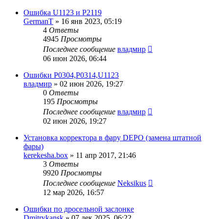
Ошибка U1123 и P2119
GermanT
»
16 янв 2023, 05:19
4
Ответы
4945
Просмотры
Последнее сообщение
владмир
06 июн 2026, 06:44
Ошибки Р0304,Р0314,U1123
владмир
»
02 июн 2026, 19:27
0
Ответы
195
Просмотры
Последнее сообщение
владмир
02 июн 2026, 19:27
Установка корректора в фару DEPO (замена штатной
фары)
kerekesha.box
»
11 апр 2017, 21:46
3
Ответы
9920
Просмотры
Последнее сообщение
Neksikus
12 мар 2026, 16:57
Ошибки по дросельной заслонке
Dmitrykansk
»
07 дек 2025, 06:22