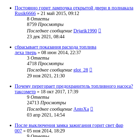
Постоянно горит лампочка открытой двери в полнакала
Rusik6666
»
21 май 2015, 09:12
8
Ответы
8759
Просмотры
Последнее сообщение
Drjarik1990
23 дек 2021, 08:44
сбрасывает показания расхода топлива
леха тверь
»
08 июн 2014, 22:37
3
Ответы
4718
Просмотры
Последнее сообщение
glot_28
29 ноя 2021, 21:30
Почему перегорает предохранитель топливного насоса?
таксометр
»
18 окт 2017, 17:39
9
Ответы
24713
Просмотры
Последнее сообщение
AntoXa
03 апр 2021, 14:54
После выключения замка зажигания горит свет фар
007
»
05 ноя 2014, 18:29
9
Ответы