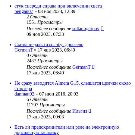
стук спереди справа при включении света
bengan07
»
03 ноя 2023, 12:39
2
Ответы
1551
Просмотры
Последнее сообщение
sultan-garipov
09 ноя 2023, 07:33
Схема педаль газа - эбу- дроссель
GermanT
»
17 янв 2023, 06:40
0
Ответы
2487
Просмотры
Последнее сообщение
GermanT
17 янв 2023, 06:40
Не сразу заводится Almera G15, слышатся щелчки около
стартера
danman92
»
07 июн 2016, 20:03
6
Ответы
11797
Просмотры
Последнее сообщение
Ильгиз
17 янв 2023, 00:03
Есть ли предохранители или реле на электронную
дорсальную заслонку