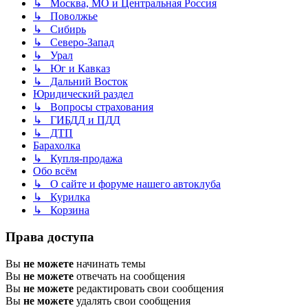
↳ Москва, МО и Центральная Россия
↳ Поволжье
↳ Сибирь
↳ Северо-Запад
↳ Урал
↳ Юг и Кавказ
↳ Дальний Восток
Юридический раздел
↳ Вопросы страхования
↳ ГИБДД и ПДД
↳ ДТП
Барахолка
↳ Купля-продажа
Обо всём
↳ О сайте и форуме нашего автоклуба
↳ Курилка
↳ Корзина
Права доступа
Вы
не можете
начинать темы
Вы
не можете
отвечать на сообщения
Вы
не можете
редактировать свои сообщения
Вы
не можете
удалять свои сообщения