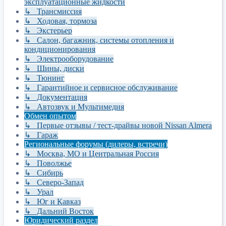
эксплуатационные жидкости
↳ Трансмиссия
↳ Ходовая, тормоза
↳ Экстерьер
↳ Салон, багажник, системы отопления и
кондиционирования
↳ Электрооборудование
↳ Шины, диски
↳ Тюнинг
↳ Гарантийное и сервисное обслуживание
↳ Документация
↳ Автозвук и Мультимедия
Обмен опытом
↳ Первые отзывы / тест-драйвы новой Nissan Almera
↳ Гараж
Региональные форумы (дилеры, встречи)
↳ Москва, МО и Центральная Россия
↳ Поволжье
↳ Сибирь
↳ Северо-Запад
↳ Урал
↳ Юг и Кавказ
↳ Дальний Восток
Юридический раздел