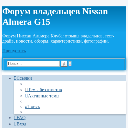
Форум владельцев Nissan
Almera G15
Форум Ниссан Альмера Клуба: отзывы владельцев, тест-
драйв, новости, обзоры, характеристики, фотографии.
Пропустить
Расширенный
Поиск
поиск
Ссылки
Темы без ответов
Активные темы
Поиск
FAQ
Вход