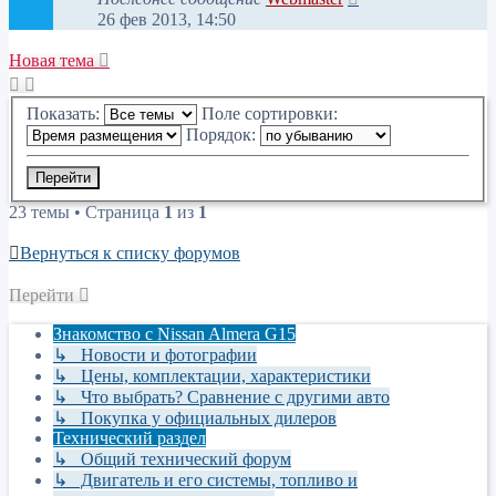
26 фев 2013, 14:50
Новая тема
Показать:
Поле сортировки:
Порядок:
23 темы • Страница
1
из
1
Вернуться к списку форумов
Перейти
Знакомство с Nissan Almera G15
↳ Новости и фотографии
↳ Цены, комплектации, характеристики
↳ Что выбрать? Сравнение с другими авто
↳ Покупка у официальных дилеров
Технический раздел
↳ Общий технический форум
↳ Двигатель и его системы, топливо и