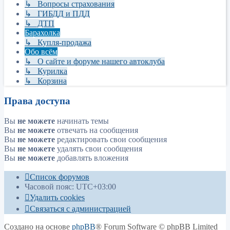
↳ Вопросы страхования
↳ ГИБДД и ПДД
↳ ДТП
Барахолка
↳ Купля-продажа
Обо всём
↳ О сайте и форуме нашего автоклуба
↳ Курилка
↳ Корзина
Права доступа
Вы
не можете
начинать темы
Вы
не можете
отвечать на сообщения
Вы
не можете
редактировать свои сообщения
Вы
не можете
удалять свои сообщения
Вы
не можете
добавлять вложения
Список форумов
Часовой пояс:
UTC+03:00
Удалить cookies
Связаться с администрацией
Создано на основе
phpBB
® Forum Software © phpBB Limited