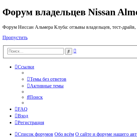
Форум владельцев Nissan Alm
Форум Ниссан Альмера Клуба: отзывы владельцев, тест-драйв, 
Пропустить
Расширенный
Поиск
поиск
Ссылки
Темы без ответов
Активные темы
Поиск
FAQ
Вход
Регистрация
Список форумов
Обо всём
О сайте и форуме нашего ав