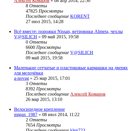
Алексей Комаров
»
08 апр 2014, 22:50
8
Ответы
47825
Просмотры
Последнее сообщение
KORENT
27 июл 2015, 14:28
Всё вместе: порожки Nissan, ветровики Almera, чехлы
V@SILICH
»
09 май 2015, 19:58
0
Ответы
6600
Просмотры
Последнее сообщение
V@SILICH
09 май 2015, 19:58
Маленькие сетчатые и пластиковые кармашки на дверях
для мелочёвки
a-novag
»
25 мар 2015, 17:01
3
Ответы
8392
Просмотры
Последнее сообщение
Алексей Комаров
26 мар 2015, 13:10
Велосипедное крепление
migun_1987
»
08 июл 2014, 11:22
2
Ответы
7654
Просмотры
Последнее сообщение
klen723