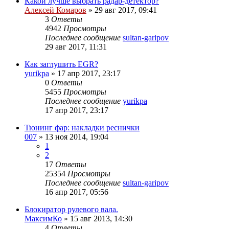
Какой лучше выбрать радар-детектор?
Алексей Комаров
»
29 авг 2017, 09:41
3
Ответы
4942
Просмотры
Последнее сообщение
sultan-garipov
29 авг 2017, 11:31
Как заглушить EGR?
yurikpa
»
17 апр 2017, 23:17
0
Ответы
5455
Просмотры
Последнее сообщение
yurikpa
17 апр 2017, 23:17
Тюнинг фар: накладки реснички
007
»
13 ноя 2014, 19:04
1
2
17
Ответы
25354
Просмотры
Последнее сообщение
sultan-garipov
16 апр 2017, 05:56
Блокиратор рулевого вала.
МаксимКо
»
15 авг 2013, 14:30
4
Ответы