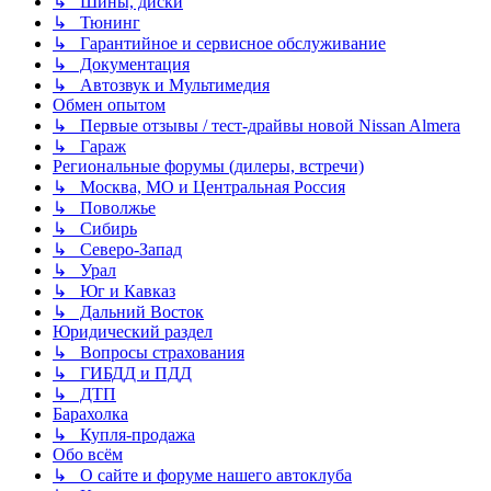
↳ Шины, диски
↳ Тюнинг
↳ Гарантийное и сервисное обслуживание
↳ Документация
↳ Автозвук и Мультимедия
Обмен опытом
↳ Первые отзывы / тест-драйвы новой Nissan Almera
↳ Гараж
Региональные форумы (дилеры, встречи)
↳ Москва, МО и Центральная Россия
↳ Поволжье
↳ Сибирь
↳ Северо-Запад
↳ Урал
↳ Юг и Кавказ
↳ Дальний Восток
Юридический раздел
↳ Вопросы страхования
↳ ГИБДД и ПДД
↳ ДТП
Барахолка
↳ Купля-продажа
Обо всём
↳ О сайте и форуме нашего автоклуба