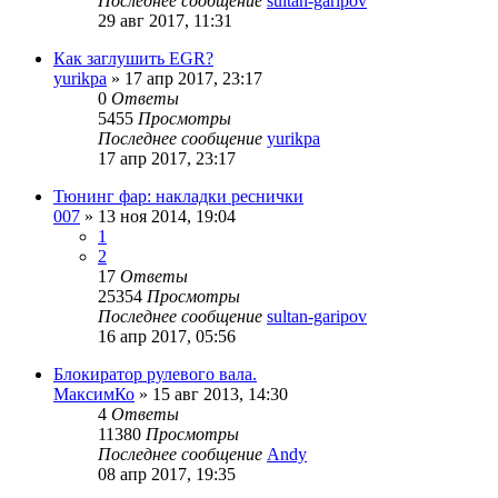
Последнее сообщение
sultan-garipov
29 авг 2017, 11:31
Как заглушить EGR?
yurikpa
»
17 апр 2017, 23:17
0
Ответы
5455
Просмотры
Последнее сообщение
yurikpa
17 апр 2017, 23:17
Тюнинг фар: накладки реснички
007
»
13 ноя 2014, 19:04
1
2
17
Ответы
25354
Просмотры
Последнее сообщение
sultan-garipov
16 апр 2017, 05:56
Блокиратор рулевого вала.
МаксимКо
»
15 авг 2013, 14:30
4
Ответы
11380
Просмотры
Последнее сообщение
Andy
08 апр 2017, 19:35