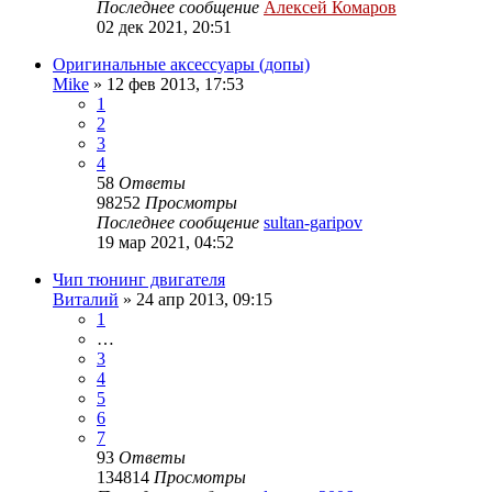
Последнее сообщение
Алексей Комаров
02 дек 2021, 20:51
Оригинальные аксессуары (допы)
Mike
»
12 фев 2013, 17:53
1
2
3
4
58
Ответы
98252
Просмотры
Последнее сообщение
sultan-garipov
19 мар 2021, 04:52
Чип тюнинг двигателя
Виталий
»
24 апр 2013, 09:15
1
…
3
4
5
6
7
93
Ответы
134814
Просмотры