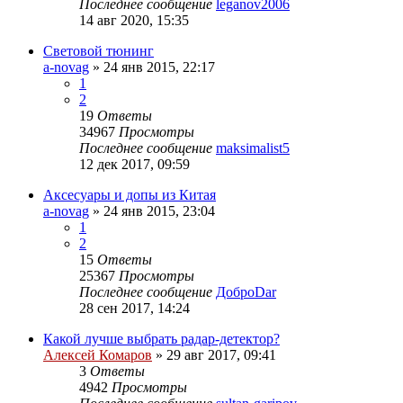
Последнее сообщение
leganov2006
14 авг 2020, 15:35
Световой тюнинг
a-novag
»
24 янв 2015, 22:17
1
2
19
Ответы
34967
Просмотры
Последнее сообщение
maksimalist5
12 дек 2017, 09:59
Аксесуары и допы из Китая
a-novag
»
24 янв 2015, 23:04
1
2
15
Ответы
25367
Просмотры
Последнее сообщение
ДоброDar
28 сен 2017, 14:24
Какой лучше выбрать радар-детектор?
Алексей Комаров
»
29 авг 2017, 09:41
3
Ответы
4942
Просмотры