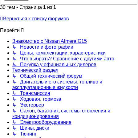
30 тем • Страница
1
из
1
Вернуться к списку форумов
Перейти
Знакомство с Nissan Almera G15
↳ Новости и фотографии
↳ Цены, комплектации, характеристики
↳ Что выбрать? Сравнение с другими авто
↳ Покупка у официальных дилеров
Технический раздел
↳ Общий технический форум
↳ Двигатель и его системы, топливо и
эксплуатационные жидкости
↳ Трансмиссия
↳ Ходовая, тормоза
↳ Экстерьер
↳ Салон, багажник, системы отопления и
кондиционирования
↳ Электрооборудование
↳ Шины, диски
↳ Тюнинг