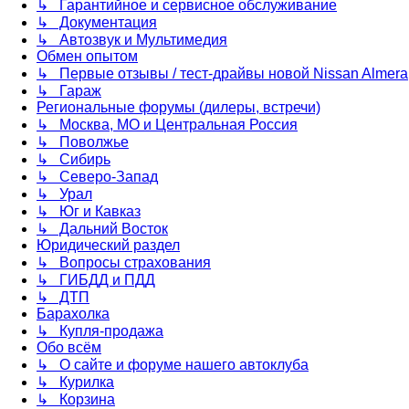
↳ Гарантийное и сервисное обслуживание
↳ Документация
↳ Автозвук и Мультимедия
Обмен опытом
↳ Первые отзывы / тест-драйвы новой Nissan Almera
↳ Гараж
Региональные форумы (дилеры, встречи)
↳ Москва, МО и Центральная Россия
↳ Поволжье
↳ Сибирь
↳ Северо-Запад
↳ Урал
↳ Юг и Кавказ
↳ Дальний Восток
Юридический раздел
↳ Вопросы страхования
↳ ГИБДД и ПДД
↳ ДТП
Барахолка
↳ Купля-продажа
Обо всём
↳ О сайте и форуме нашего автоклуба
↳ Курилка
↳ Корзина