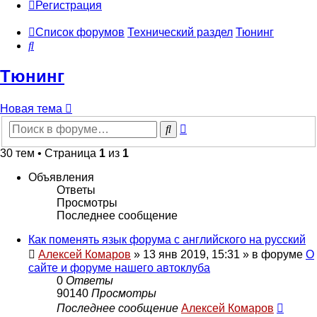
Регистрация
Список форумов
Технический раздел
Тюнинг
Поиск
Тюнинг
Новая тема
Расширенный
Поиск
поиск
30 тем • Страница
1
из
1
Объявления
Ответы
Просмотры
Последнее сообщение
Как поменять язык форума с английского на русский
Алексей Комаров
»
13 янв 2019, 15:31
» в форуме
О
сайте и форуме нашего автоклуба
0
Ответы
90140
Просмотры
Последнее сообщение
Алексей Комаров