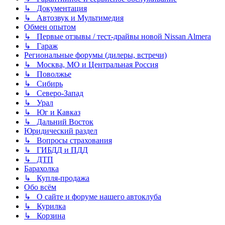
↳ Документация
↳ Автозвук и Мультимедия
Обмен опытом
↳ Первые отзывы / тест-драйвы новой Nissan Almera
↳ Гараж
Региональные форумы (дилеры, встречи)
↳ Москва, МО и Центральная Россия
↳ Поволжье
↳ Сибирь
↳ Северо-Запад
↳ Урал
↳ Юг и Кавказ
↳ Дальний Восток
Юридический раздел
↳ Вопросы страхования
↳ ГИБДД и ПДД
↳ ДТП
Барахолка
↳ Купля-продажа
Обо всём
↳ О сайте и форуме нашего автоклуба
↳ Курилка
↳ Корзина