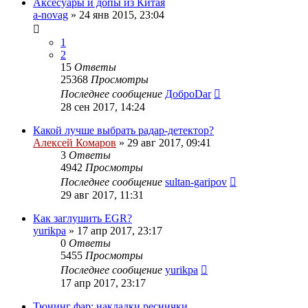
Аксесуары и допы из Китая
a-novag
»
24 янв 2015, 23:04
1
2
15
Ответы
25368
Просмотры
Последнее сообщение
ДоброDar
28 сен 2017, 14:24
Какой лучше выбрать радар-детектор?
Алексей Комаров
»
29 авг 2017, 09:41
3
Ответы
4942
Просмотры
Последнее сообщение
sultan-garipov
29 авг 2017, 11:31
Как заглушить EGR?
yurikpa
»
17 апр 2017, 23:17
0
Ответы
5455
Просмотры
Последнее сообщение
yurikpa
17 апр 2017, 23:17
Тюнинг фар: накладки реснички