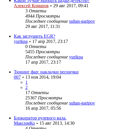
Какой лучше выбрать радар-детектор?
Алексей Комаров
»
29 авг 2017, 09:41
3
Ответы
4944
Просмотры
Последнее сообщение
sultan-garipov
29 авг 2017, 11:31
Как заглушить EGR?
yurikpa
»
17 апр 2017, 23:17
0
Ответы
5455
Просмотры
Последнее сообщение
yurikpa
17 апр 2017, 23:17
Тюнинг фар: накладки реснички
007
»
13 ноя 2014, 19:04
1
2
17
Ответы
25367
Просмотры
Последнее сообщение
sultan-garipov
16 апр 2017, 05:56
Блокиратор рулевого вала.
МаксимКо
»
15 авг 2013, 14:30
4
Ответы