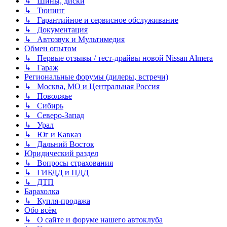
↳ Шины, диски
↳ Тюнинг
↳ Гарантийное и сервисное обслуживание
↳ Документация
↳ Автозвук и Мультимедия
Обмен опытом
↳ Первые отзывы / тест-драйвы новой Nissan Almera
↳ Гараж
Региональные форумы (дилеры, встречи)
↳ Москва, МО и Центральная Россия
↳ Поволжье
↳ Сибирь
↳ Северо-Запад
↳ Урал
↳ Юг и Кавказ
↳ Дальний Восток
Юридический раздел
↳ Вопросы страхования
↳ ГИБДД и ПДД
↳ ДТП
Барахолка
↳ Купля-продажа
Обо всём
↳ О сайте и форуме нашего автоклуба