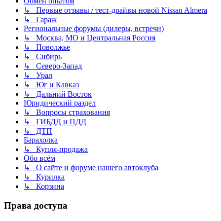
Обмен опытом
↳ Первые отзывы / тест-драйвы новой Nissan Almera
↳ Гараж
Региональные форумы (дилеры, встречи)
↳ Москва, МО и Центральная Россия
↳ Поволжье
↳ Сибирь
↳ Северо-Запад
↳ Урал
↳ Юг и Кавказ
↳ Дальний Восток
Юридический раздел
↳ Вопросы страхования
↳ ГИБДД и ПДД
↳ ДТП
Барахолка
↳ Купля-продажа
Обо всём
↳ О сайте и форуме нашего автоклуба
↳ Курилка
↳ Корзина
Права доступа