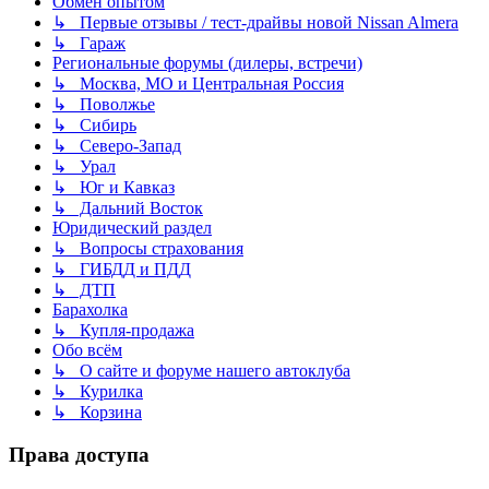
Обмен опытом
↳ Первые отзывы / тест-драйвы новой Nissan Almera
↳ Гараж
Региональные форумы (дилеры, встречи)
↳ Москва, МО и Центральная Россия
↳ Поволжье
↳ Сибирь
↳ Северо-Запад
↳ Урал
↳ Юг и Кавказ
↳ Дальний Восток
Юридический раздел
↳ Вопросы страхования
↳ ГИБДД и ПДД
↳ ДТП
Барахолка
↳ Купля-продажа
Обо всём
↳ О сайте и форуме нашего автоклуба
↳ Курилка
↳ Корзина
Права доступа