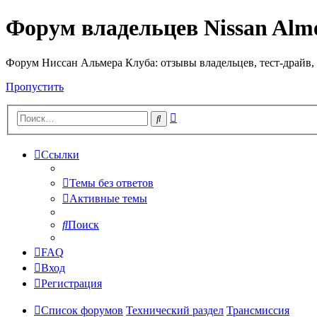
Форум владельцев Nissan Alm
Форум Ниссан Альмера Клуба: отзывы владельцев, тест-драйв, 
Пропустить
Расширенный
Поиск
поиск
Ссылки
Темы без ответов
Активные темы
Поиск
FAQ
Вход
Регистрация
Список форумов
Технический раздел
Трансмиссия