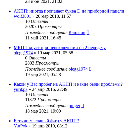
23 июн 2021, 21:02
АКПП: иногда пропадает буква D на приборной панели
wolf3801
»
26 мар 2018, 11:57
10
Ответы
20207
Просмотры
Последнее сообщение
Капитан
11 май 2021, 16:45
МКПП хруст при переключении на 2 передачу
olegg1974
»
19 мар 2021, 05:58
0
Ответы
2803
Просмотры
Последнее сообщение
olegg1974
19 мар 2021, 05:58
Какой у Вас пробег на АКПП и какие были проблемы?
yurikpa
»
24 апр 2016, 22:49
10
Ответы
11872
Просмотры
Последнее сообщение
proger
18 мар 2021, 19:00
Есть ли масляный ф-тр у АКПП?
YurPok
»
19 апр 2019, 08:12