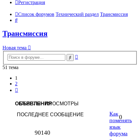
Регистрация
Список форумов
Технический раздел
Трансмиссия
Поиск
Трансмиссия
Новая тема
Расширенный
Поиск
поиск
51 тема
1
2
След.
ОБЪЯВЛЕНИЯ
ОТВЕТЫ
ПРОСМОТРЫ
Как
ПОСЛЕДНЕЕ СООБЩЕНИЕ
0
поменять
язык
90140
форума
с