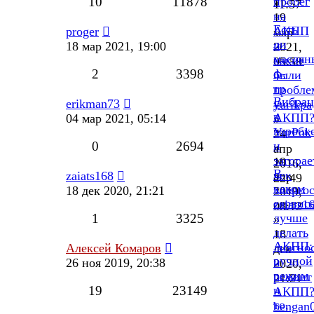
10
11878
пробег
»
11:57
на
19
Есть
АКПП
proger
мар
ли
и
18 мар 2021, 19:00
2021,
маслян
какие
05:58
2
3398
ф-
были
тр
пробле
Вибрац
у
erikman73
yurikpa
в
АКПП
04 мар 2021, 05:14
»
коробк
YurPok
24
0
2694
и
»
апр
загорае
19
2016,
В
чек
zaiats168
апр
22:49
каком
энерго
18 дек 2020, 21:21
2019,
сервис
zaiats1
08:12
1
3325
лучше
»
делать
18
АКПП:
диагно
Алексей Комаров
дек
ручной
и
26 ноя 2019, 20:38
2020,
режим
ремонт
21:21
19
23149
и
АКПП
то,
bengan