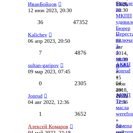
Сцепле
2023,
ИванБойцов
15:25
на
20:30
12 июн 2023, 20:30
МКПП
36
47352
удивил
Бюрер
Перест
»
Kalichev
включа
02
06 апр 2023, 20:50
3-
авг
7
4876
4
2014,
мкпп
18:39
АККП
wildik
sultan-garipov
Jonrud
»
09 мар 2023, 07:45
»
15
0
2305
04
июн
авг
2018,
АККП
2022,
Jonrud
11:33
Течь
12:36
04 авг 2022, 12:36
масла
1
3652
werefo
»
Замена
04
Алексей Комаров
шестер
май
04 май 2022, 22:18