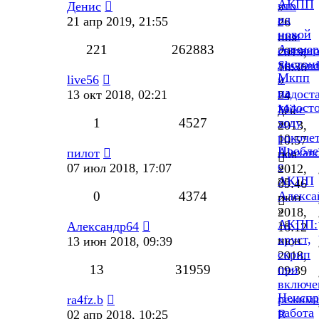
АКПП
что
Денис
»
на
с
21 апр 2019, 21:55
26
новой
ним
ноя
221
262883
Альмер
связан
2019,
достои
Shwond
16:36
Мкпп
и
live56
»
на
недост
13 окт 2018, 02:21
24
холост
Mike
дек
1
4527
ходу
»
2013,
рокоче
10
10:57
Пробле
Alexan
пилот
ноя
с
»
07 июл 2018, 17:07
2012,
АКПП
23
09:46
0
4374
Алекса
июн
»
2018,
АКПП:
13
Александр64
16:12
хруст,
июн
13 июн 2018, 09:39
скрип
2018,
13
31959
при
09:39
включе
Неиспр
режима
ra4fz.b
работа
R
02 апр 2018, 10:25