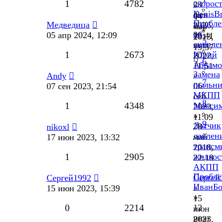
1
4782
скорос
23
»
DenisB
фев
04
…
Пробле
»
Медведица
2026,
мар
со
06
05 апр 2024, 12:09
13:41
2013,
5
сцепле
июл
19:57
1
2673
Юрий
2022,
6
Абрамо
11:51
Замена
»
Andy
7
пыльни
06
07 сен 2023, 21:54
МКПП
сен
8
1
4348
Макси
2023,
»
11:09
9
Датчик
28
nikoxl
давлен
май
17 июн 2023, 13:32
трансм
2018,
1
2905
жидкос
22:18
АКПП
Пробле
Сергей
Сергей1992
ИванБ
»
15 июн 2023, 15:39
»
15
0
2214
12
июн
июн
2023,