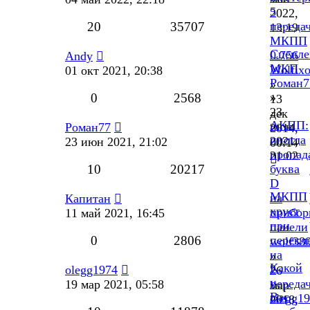
5
2022,
20
35707
переда
13:19
МКПП
Сцепле
0.756
Andy
МКП
Wolfix
01 окт 2021, 20:38
Роман7
»
0
2568
»
13
23
дек
АКПП:
июн
Роман77
2014,
иногда
2021,
23 июн 2021, 21:02
00:14
пропад
21:02
10
20217
буква
D
МКПП
на
Капитан
хруст
прибор
11 май 2021, 16:45
при
панели
0
2806
перекл
wolf38
на
»
Какой
2
olegg1974
26
у
переда
19 мар 2021, 05:58
мар
Вас
olegg1
2018,