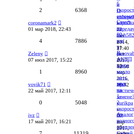
5
и
2
6368
скорос
D
автома
vohepel
Свист
коробк
coronamark2
»
на
переда
01 мар 2018, 22:43
22
80
tokh58
окт
4
7886
км/
»
2014,
ч
21
17:40
В
panova
Zeleny
окт
АКПП
»
07 июл 2017, 15:22
2017,
какое
30
12:50
1
8960
масло
мар
лить
2016,
звук
при
vovik71
16:32
на
частич
22 май 2017, 12:11
1-
замене
0
5048
2
yurikpa
скорос
»
Аналог
ivz
ivz
07
родног
»
17 май 2017, 16:21
апр
сцепле
17
2017,
7
11319
Сергей
май