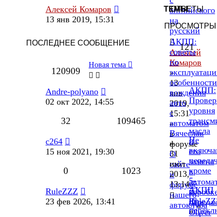
Алексей Комаров
ТЕМЫ
ОТВЕТЫ
английского
13 янв 2019, 15:31
на
ПРОСМОТРЫ
русский
АКПП:
ПОСЛЕДНЕЕ СООБЩЕНИЕ
121
советы
Алексей
по
Комаров
Новая тема
120909
эксплуатаци
»
особенности
13
АКПП:
Andre-polyano
вождения
янв
Провер
02 окт 2022, 14:55
авто
2019,
уровня
с
15:31
32
109465
трансм
автоматом
»
масла
Вячеслав
в
Не
и
c264
»
форуме
включа
его
15 ноя 2021, 19:30
31
О
переда
замена
июл
сайте
0
1023
кроме
в
2013,
и
5-
автома
13:14
форуме
АКПП
й.
RuleZZZ
коробк
нашего
не
RuleZZ
23 фев 2026, 13:41
переда
автоклуба
перекл
»
Oliver
1