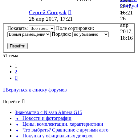
22:38
Gornya
2017,
»
Сергей Gornyak
16:21
26
28 апр 2017, 17:21
апр
Показать:
Поле сортировки:
2017,
Порядок:
18:16
51 тема
1
2
След.
Вернуться к списку форумов
Перейти
Знакомство с Nissan Almera G15
↳ Новости и фотографии
↳ Цены, комплектации, характеристики
↳ Что выбрать? Сравнение с другими авто
↳ Покупка у официальных дилеров