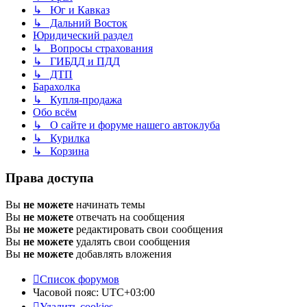
↳ Юг и Кавказ
↳ Дальний Восток
Юридический раздел
↳ Вопросы страхования
↳ ГИБДД и ПДД
↳ ДТП
Барахолка
↳ Купля-продажа
Обо всём
↳ О сайте и форуме нашего автоклуба
↳ Курилка
↳ Корзина
Права доступа
Вы
не можете
начинать темы
Вы
не можете
отвечать на сообщения
Вы
не можете
редактировать свои сообщения
Вы
не можете
удалять свои сообщения
Вы
не можете
добавлять вложения
Список форумов
Часовой пояс:
UTC+03:00
Удалить cookies