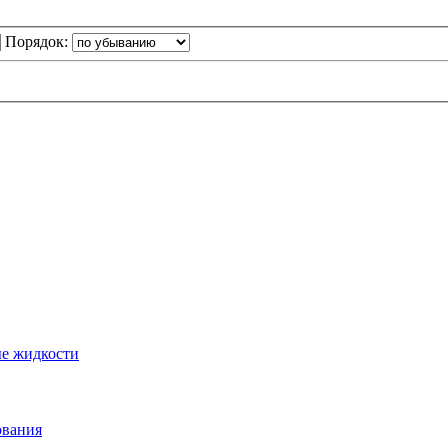
Порядок:
ые жидкости
ования