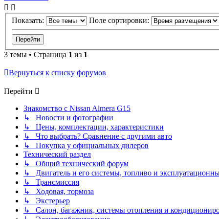
Показать:
Поле сортировки:
3 темы • Страница
1
из
1
Вернуться к списку форумов
Перейти
Знакомство с Nissan Almera G15
↳ Новости и фотографии
↳ Цены, комплектации, характеристики
↳ Что выбрать? Сравнение с другими авто
↳ Покупка у официальных дилеров
Технический раздел
↳ Общий технический форум
↳ Двигатель и его системы, топливо и эксплуатационн
↳ Трансмиссия
↳ Ходовая, тормоза
↳ Экстерьер
↳ Салон, багажник, системы отопления и кондиционир