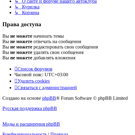
↳ О сайте и форуме нашего автоклуба
↳ Курилка
↳ Корзина
Права доступа
Вы
не можете
начинать темы
Вы
не можете
отвечать на сообщения
Вы
не можете
редактировать свои сообщения
Вы
не можете
удалять свои сообщения
Вы
не можете
добавлять вложения
Список форумов
Часовой пояс:
UTC+03:00
Удалить cookies
Связаться с администрацией
Создано на основе
phpBB
® Forum Software © phpBB Limited
Русская поддержка phpBB
Моды и расширения phpBB
Конфиденциальность
|
Правила