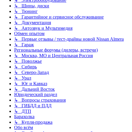
↳ Электрооборудование
↳ Шины, диски
↳ Тюнинг
↳ Гарантийное и сервисное обслуживание
↳ Документация
↳ Автозвук и Мультимедия
Обмен опытом
↳ Первые отзывы / тест-драйвы новой Nissan Almera
↳ Гараж
Региональные форумы (дилеры, встречи)
↳ Москва, МО и Центральная Россия
↳ Поволжье
↳ Сибирь
↳ Северо-Запад
↳ Урал
↳ Юг и Кавказ
↳ Дальний Восток
Юридический раздел
↳ Вопросы страхования
↳ ГИБДД и ПДД
↳ ДТП
Барахолка
↳ Купля-продажа
Обо всём