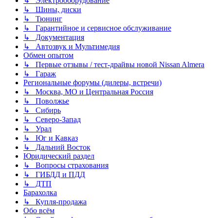
↳ Электрооборудование
↳ Шины, диски
↳ Тюнинг
↳ Гарантийное и сервисное обслуживание
↳ Документация
↳ Автозвук и Мультимедия
Обмен опытом
↳ Первые отзывы / тест-драйвы новой Nissan Almera
↳ Гараж
Региональные форумы (дилеры, встречи)
↳ Москва, МО и Центральная Россия
↳ Поволжье
↳ Сибирь
↳ Северо-Запад
↳ Урал
↳ Юг и Кавказ
↳ Дальний Восток
Юридический раздел
↳ Вопросы страхования
↳ ГИБДД и ПДД
↳ ДТП
Барахолка
↳ Купля-продажа
Обо всём