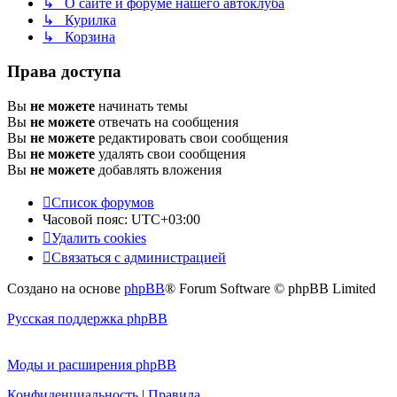
↳ О сайте и форуме нашего автоклуба
↳ Курилка
↳ Корзина
Права доступа
Вы
не можете
начинать темы
Вы
не можете
отвечать на сообщения
Вы
не можете
редактировать свои сообщения
Вы
не можете
удалять свои сообщения
Вы
не можете
добавлять вложения
Список форумов
Часовой пояс:
UTC+03:00
Удалить cookies
Связаться с администрацией
Создано на основе
phpBB
® Forum Software © phpBB Limited
Русская поддержка phpBB
Моды и расширения phpBB
Конфиденциальность
|
Правила