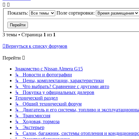
Показать:
Поле сортировки:
3 темы • Страница
1
из
1
Вернуться к списку форумов
Перейти
Знакомство с Nissan Almera G15
↳ Новости и фотографии
↳ Цены, комплектации, характеристики
↳ Что выбрать? Сравнение с другими авто
↳ Покупка у официальных дилеров
Технический раздел
↳ Общий технический форум
↳ Двигатель и его системы, топливо и эксплуатационн
↳ Трансмиссия
↳ Ходовая, тормоза
↳ Экстерьер
↳ Салон, багажник, системы отопления и кондиционир