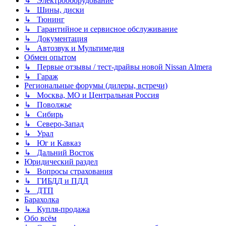
↳ Электрооборудование
↳ Шины, диски
↳ Тюнинг
↳ Гарантийное и сервисное обслуживание
↳ Документация
↳ Автозвук и Мультимедия
Обмен опытом
↳ Первые отзывы / тест-драйвы новой Nissan Almera
↳ Гараж
Региональные форумы (дилеры, встречи)
↳ Москва, МО и Центральная Россия
↳ Поволжье
↳ Сибирь
↳ Северо-Запад
↳ Урал
↳ Юг и Кавказ
↳ Дальний Восток
Юридический раздел
↳ Вопросы страхования
↳ ГИБДД и ПДД
↳ ДТП
Барахолка
↳ Купля-продажа
Обо всём