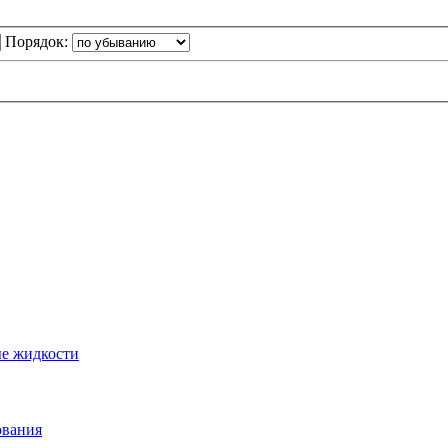
Порядок:
ые жидкости
ования