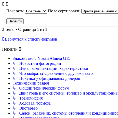
Показать:
Поле сортировки:
3 темы • Страница
1
из
1
Вернуться к списку форумов
Перейти
Знакомство с Nissan Almera G15
↳ Новости и фотографии
↳ Цены, комплектации, характеристики
↳ Что выбрать? Сравнение с другими авто
↳ Покупка у официальных дилеров
Технический раздел
↳ Общий технический форум
↳ Двигатель и его системы, топливо и эксплуатационн
↳ Трансмиссия
↳ Ходовая, тормоза
↳ Экстерьер
↳ Салон, багажник, системы отопления и кондиционир