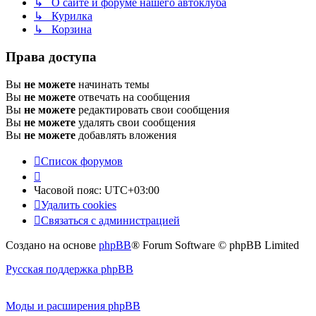
↳ О сайте и форуме нашего автоклуба
↳ Курилка
↳ Корзина
Права доступа
Вы
не можете
начинать темы
Вы
не можете
отвечать на сообщения
Вы
не можете
редактировать свои сообщения
Вы
не можете
удалять свои сообщения
Вы
не можете
добавлять вложения
Список форумов
Часовой пояс:
UTC+03:00
Удалить cookies
Связаться с администрацией
Создано на основе
phpBB
® Forum Software © phpBB Limited
Русская поддержка phpBB
Моды и расширения phpBB