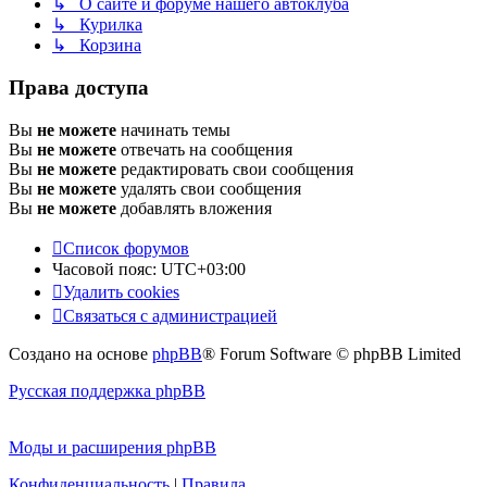
↳ О сайте и форуме нашего автоклуба
↳ Курилка
↳ Корзина
Права доступа
Вы
не можете
начинать темы
Вы
не можете
отвечать на сообщения
Вы
не можете
редактировать свои сообщения
Вы
не можете
удалять свои сообщения
Вы
не можете
добавлять вложения
Список форумов
Часовой пояс:
UTC+03:00
Удалить cookies
Связаться с администрацией
Создано на основе
phpBB
® Forum Software © phpBB Limited
Русская поддержка phpBB
Моды и расширения phpBB
Конфиденциальность
|
Правила