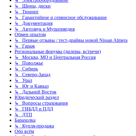
↳ Электрооборудование
↳ Шины, диски
↳ Тюнинг
↳ Гарантийное и сервисное обслуживание
↳ Документация
↳ Автозвук и Мультимедия
Обмен опытом
↳ Первые отзывы / тест-драйвы новой Nissan Almera
↳ Гараж
Региональные форумы (дилеры, встречи)
↳ Москва, МО и Центральная Россия
↳ Поволжье
↳ Сибирь
↳ Северо-Запад
↳ Урал
↳ Юг и Кавказ
↳ Дальний Восток
Юридический раздел
↳ Вопросы страхования
↳ ГИБДД и ПДД
↳ ДТП
Барахолка
↳ Купля-продажа
Обо всём