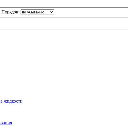
Порядок:
ые жидкости
ования