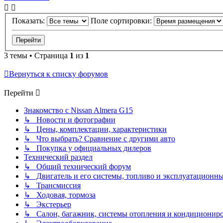
Показать:
Поле сортировки:
3 темы • Страница
1
из
1
Вернуться к списку форумов
Перейти
Знакомство с Nissan Almera G15
↳ Новости и фотографии
↳ Цены, комплектации, характеристики
↳ Что выбрать? Сравнение с другими авто
↳ Покупка у официальных дилеров
Технический раздел
↳ Общий технический форум
↳ Двигатель и его системы, топливо и эксплуатационн
↳ Трансмиссия
↳ Ходовая, тормоза
↳ Экстерьер
↳ Салон, багажник, системы отопления и кондиционир