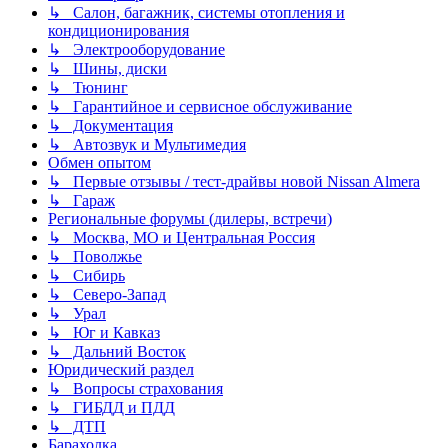
↳ Салон, багажник, системы отопления и
кондиционирования
↳ Электрооборудование
↳ Шины, диски
↳ Тюнинг
↳ Гарантийное и сервисное обслуживание
↳ Документация
↳ Автозвук и Мультимедия
Обмен опытом
↳ Первые отзывы / тест-драйвы новой Nissan Almera
↳ Гараж
Региональные форумы (дилеры, встречи)
↳ Москва, МО и Центральная Россия
↳ Поволжье
↳ Сибирь
↳ Северо-Запад
↳ Урал
↳ Юг и Кавказ
↳ Дальний Восток
Юридический раздел
↳ Вопросы страхования
↳ ГИБДД и ПДД
↳ ДТП
Барахолка