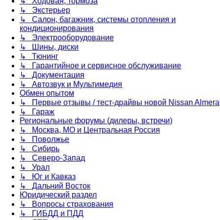
↳ Ходовая, тормоза
↳ Экстерьер
↳ Салон, багажник, системы отопления и
кондиционирования
↳ Электрооборудование
↳ Шины, диски
↳ Тюнинг
↳ Гарантийное и сервисное обслуживание
↳ Документация
↳ Автозвук и Мультимедия
Обмен опытом
↳ Первые отзывы / тест-драйвы новой Nissan Almera
↳ Гараж
Региональные форумы (дилеры, встречи)
↳ Москва, МО и Центральная Россия
↳ Поволжье
↳ Сибирь
↳ Северо-Запад
↳ Урал
↳ Юг и Кавказ
↳ Дальний Восток
Юридический раздел
↳ Вопросы страхования
↳ ГИБДД и ПДД