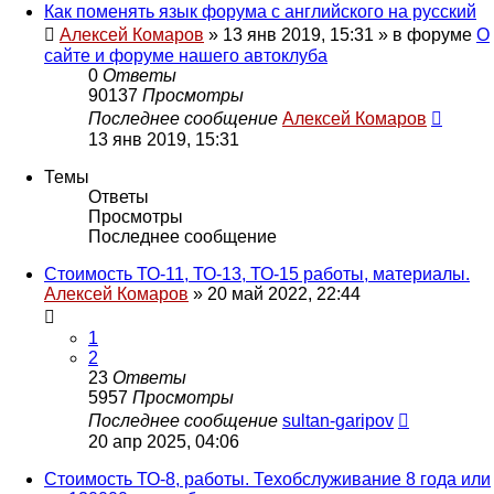
Как поменять язык форума с английского на русский
Алексей Комаров
»
13 янв 2019, 15:31
» в форуме
О
сайте и форуме нашего автоклуба
0
Ответы
90137
Просмотры
Последнее сообщение
Алексей Комаров
13 янв 2019, 15:31
Темы
Ответы
Просмотры
Последнее сообщение
Стоимость ТО-11, ТО-13, ТО-15 работы, материалы.
Алексей Комаров
»
20 май 2022, 22:44
1
2
23
Ответы
5957
Просмотры
Последнее сообщение
sultan-garipov
20 апр 2025, 04:06
Стоимость ТО-8, работы. Техобслуживание 8 года или