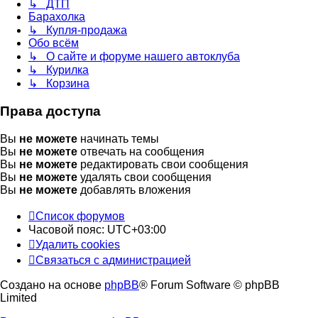
↳ ДТП
Барахолка
↳ Купля-продажа
Обо всём
↳ О сайте и форуме нашего автоклуба
↳ Курилка
↳ Корзина
Права доступа
Вы
не можете
начинать темы
Вы
не можете
отвечать на сообщения
Вы
не можете
редактировать свои сообщения
Вы
не можете
удалять свои сообщения
Вы
не можете
добавлять вложения
Список форумов
Часовой пояс:
UTC+03:00
Удалить cookies
Связаться с администрацией
Создано на основе
phpBB
® Forum Software © phpBB
Limited