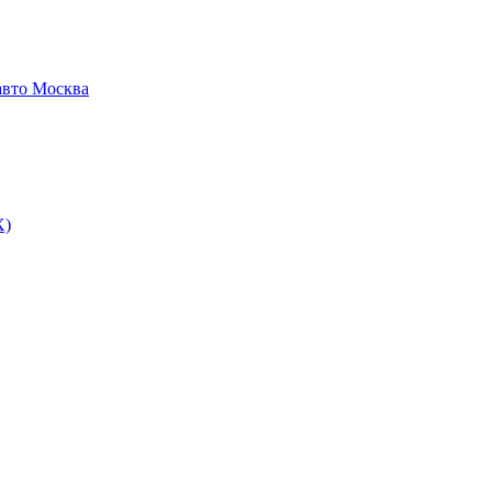
авто Москва
Х)