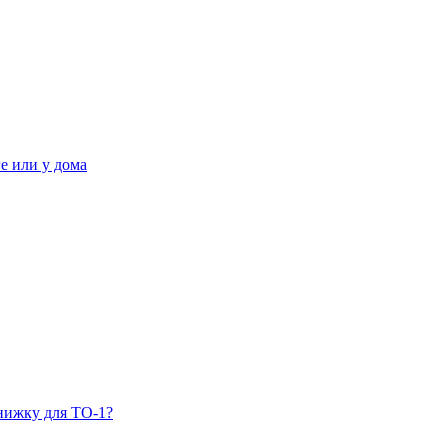
ге или у дома
нижку для ТО-1?