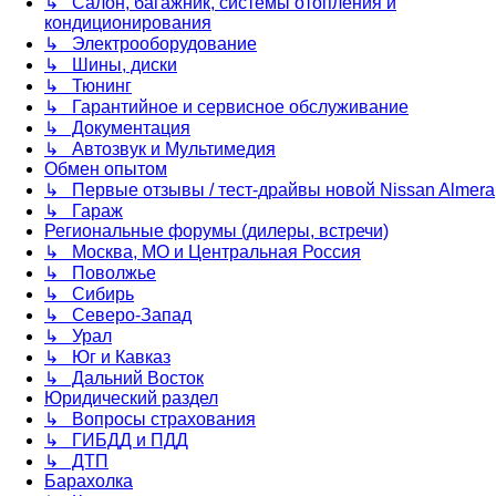
↳ Салон, багажник, системы отопления и
кондиционирования
↳ Электрооборудование
↳ Шины, диски
↳ Тюнинг
↳ Гарантийное и сервисное обслуживание
↳ Документация
↳ Автозвук и Мультимедия
Обмен опытом
↳ Первые отзывы / тест-драйвы новой Nissan Almera
↳ Гараж
Региональные форумы (дилеры, встречи)
↳ Москва, МО и Центральная Россия
↳ Поволжье
↳ Сибирь
↳ Северо-Запад
↳ Урал
↳ Юг и Кавказ
↳ Дальний Восток
Юридический раздел
↳ Вопросы страхования
↳ ГИБДД и ПДД
↳ ДТП
Барахолка