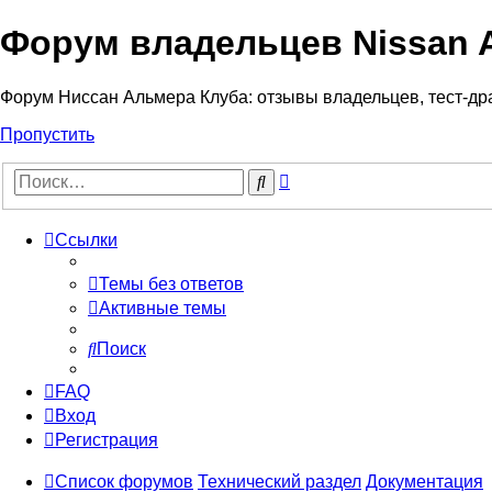
Форум владельцев Nissan 
Форум Ниссан Альмера Клуба: отзывы владельцев, тест-дра
Пропустить
Расширенный
Поиск
поиск
Ссылки
Темы без ответов
Активные темы
Поиск
FAQ
Вход
Регистрация
Список форумов
Технический раздел
Документация