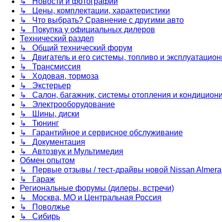
↳ Новости и фотографии
↳ Цены, комплектации, характеристики
↳ Что выбрать? Сравнение с другими авто
↳ Покупка у официальных дилеров
Технический раздел
↳ Общий технический форум
↳ Двигатель и его системы, топливо и эксплуатацио
↳ Трансмиссия
↳ Ходовая, тормоза
↳ Экстерьер
↳ Салон, багажник, системы отопления и кондицион
↳ Электрооборудование
↳ Шины, диски
↳ Тюнинг
↳ Гарантийное и сервисное обслуживание
↳ Документация
↳ Автозвук и Мультимедия
Обмен опытом
↳ Первые отзывы / тест-драйвы новой Nissan Almera
↳ Гараж
Региональные форумы (дилеры, встречи)
↳ Москва, МО и Центральная Россия
↳ Поволжье
↳ Сибирь