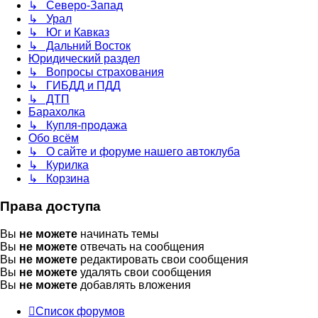
↳ Северо-Запад
↳ Урал
↳ Юг и Кавказ
↳ Дальний Восток
Юридический раздел
↳ Вопросы страхования
↳ ГИБДД и ПДД
↳ ДТП
Барахолка
↳ Купля-продажа
Обо всём
↳ О сайте и форуме нашего автоклуба
↳ Курилка
↳ Корзина
Права доступа
Вы
не можете
начинать темы
Вы
не можете
отвечать на сообщения
Вы
не можете
редактировать свои сообщения
Вы
не можете
удалять свои сообщения
Вы
не можете
добавлять вложения
Список форумов