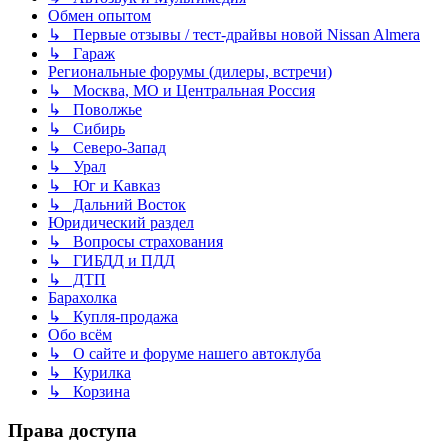
Обмен опытом
↳ Первые отзывы / тест-драйвы новой Nissan Almera
↳ Гараж
Региональные форумы (дилеры, встречи)
↳ Москва, МО и Центральная Россия
↳ Поволжье
↳ Сибирь
↳ Северо-Запад
↳ Урал
↳ Юг и Кавказ
↳ Дальний Восток
Юридический раздел
↳ Вопросы страхования
↳ ГИБДД и ПДД
↳ ДТП
Барахолка
↳ Купля-продажа
Обо всём
↳ О сайте и форуме нашего автоклуба
↳ Курилка
↳ Корзина
Права доступа