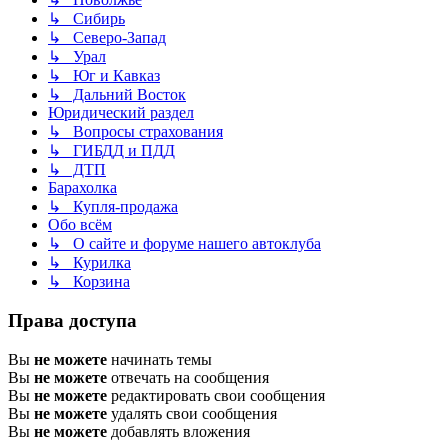
↳ Сибирь
↳ Северо-Запад
↳ Урал
↳ Юг и Кавказ
↳ Дальний Восток
Юридический раздел
↳ Вопросы страхования
↳ ГИБДД и ПДД
↳ ДТП
Барахолка
↳ Купля-продажа
Обо всём
↳ О сайте и форуме нашего автоклуба
↳ Курилка
↳ Корзина
Права доступа
Вы
не можете
начинать темы
Вы
не можете
отвечать на сообщения
Вы
не можете
редактировать свои сообщения
Вы
не можете
удалять свои сообщения
Вы
не можете
добавлять вложения