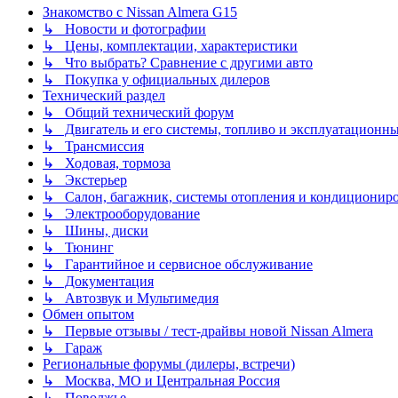
Знакомство с Nissan Almera G15
↳ Новости и фотографии
↳ Цены, комплектации, характеристики
↳ Что выбрать? Сравнение с другими авто
↳ Покупка у официальных дилеров
Технический раздел
↳ Общий технический форум
↳ Двигатель и его системы, топливо и эксплуатационн
↳ Трансмиссия
↳ Ходовая, тормоза
↳ Экстерьер
↳ Салон, багажник, системы отопления и кондиционир
↳ Электрооборудование
↳ Шины, диски
↳ Тюнинг
↳ Гарантийное и сервисное обслуживание
↳ Документация
↳ Автозвук и Мультимедия
Обмен опытом
↳ Первые отзывы / тест-драйвы новой Nissan Almera
↳ Гараж
Региональные форумы (дилеры, встречи)
↳ Москва, МО и Центральная Россия
↳ Поволжье