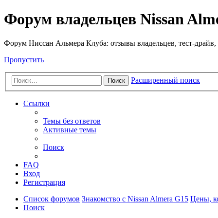
Форум владельцев Nissan Alm
Форум Ниссан Альмера Клуба: отзывы владельцев, тест-драйв, 
Пропустить
Расширенный поиск
Поиск
Ссылки
Темы без ответов
Активные темы
Поиск
FAQ
Вход
Регистрация
Список форумов
Знакомство с Nissan Almera G15
Цены, к
Поиск