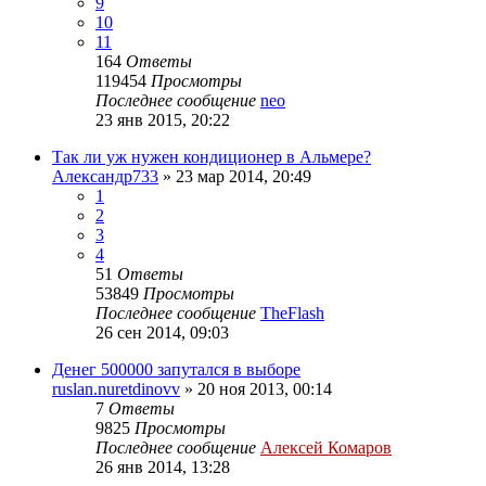
9
10
11
164
Ответы
119454
Просмотры
Последнее сообщение
neo
23 янв 2015, 20:22
Так ли уж нужен кондиционер в Альмере?
Александр733
»
23 мар 2014, 20:49
1
2
3
4
51
Ответы
53849
Просмотры
Последнее сообщение
TheFlash
26 сен 2014, 09:03
Денег 500000 запутался в выборе
ruslan.nuretdinovv
»
20 ноя 2013, 00:14
7
Ответы
9825
Просмотры
Последнее сообщение
Алексей Комаров
26 янв 2014, 13:28