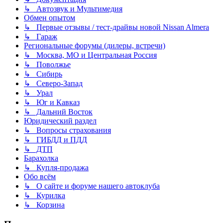
↳ Автозвук и Мультимедия
Обмен опытом
↳ Первые отзывы / тест-драйвы новой Nissan Almera
↳ Гараж
Региональные форумы (дилеры, встречи)
↳ Москва, МО и Центральная Россия
↳ Поволжье
↳ Сибирь
↳ Северо-Запад
↳ Урал
↳ Юг и Кавказ
↳ Дальний Восток
Юридический раздел
↳ Вопросы страхования
↳ ГИБДД и ПДД
↳ ДТП
Барахолка
↳ Купля-продажа
Обо всём
↳ О сайте и форуме нашего автоклуба
↳ Курилка
↳ Корзина