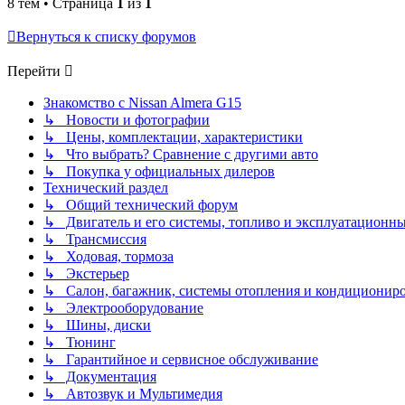
8 тем • Страница
1
из
1
Вернуться к списку форумов
Перейти
Знакомство с Nissan Almera G15
↳ Новости и фотографии
↳ Цены, комплектации, характеристики
↳ Что выбрать? Сравнение с другими авто
↳ Покупка у официальных дилеров
Технический раздел
↳ Общий технический форум
↳ Двигатель и его системы, топливо и эксплуатационн
↳ Трансмиссия
↳ Ходовая, тормоза
↳ Экстерьер
↳ Салон, багажник, системы отопления и кондиционир
↳ Электрооборудование
↳ Шины, диски
↳ Тюнинг
↳ Гарантийное и сервисное обслуживание
↳ Документация
↳ Автозвук и Мультимедия