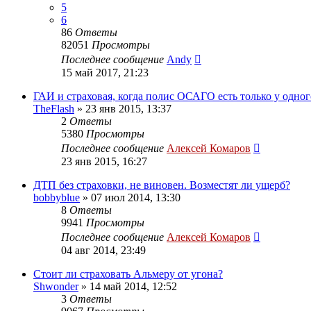
5
6
86
Ответы
82051
Просмотры
Последнее сообщение
Andy
15 май 2017, 21:23
ГАИ и страховая, когда полис ОСАГО есть только у одно
TheFlash
»
23 янв 2015, 13:37
2
Ответы
5380
Просмотры
Последнее сообщение
Алексей Комаров
23 янв 2015, 16:27
ДТП без страховки, не виновен. Возместят ли ущерб?
bobbyblue
»
07 июл 2014, 13:30
8
Ответы
9941
Просмотры
Последнее сообщение
Алексей Комаров
04 авг 2014, 23:49
Стоит ли страховать Альмеру от угона?
Shwonder
»
14 май 2014, 12:52
3
Ответы