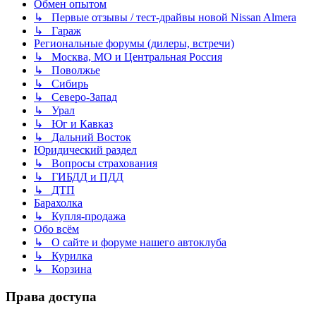
Обмен опытом
↳ Первые отзывы / тест-драйвы новой Nissan Almera
↳ Гараж
Региональные форумы (дилеры, встречи)
↳ Москва, МО и Центральная Россия
↳ Поволжье
↳ Сибирь
↳ Северо-Запад
↳ Урал
↳ Юг и Кавказ
↳ Дальний Восток
Юридический раздел
↳ Вопросы страхования
↳ ГИБДД и ПДД
↳ ДТП
Барахолка
↳ Купля-продажа
Обо всём
↳ О сайте и форуме нашего автоклуба
↳ Курилка
↳ Корзина
Права доступа