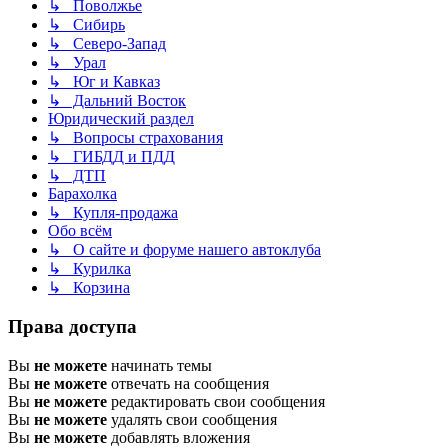
↳ Поволжье
↳ Сибирь
↳ Северо-Запад
↳ Урал
↳ Юг и Кавказ
↳ Дальний Восток
Юридический раздел
↳ Вопросы страхования
↳ ГИБДД и ПДД
↳ ДТП
Барахолка
↳ Купля-продажа
Обо всём
↳ О сайте и форуме нашего автоклуба
↳ Курилка
↳ Корзина
Права доступа
Вы
не можете
начинать темы
Вы
не можете
отвечать на сообщения
Вы
не можете
редактировать свои сообщения
Вы
не можете
удалять свои сообщения
Вы
не можете
добавлять вложения