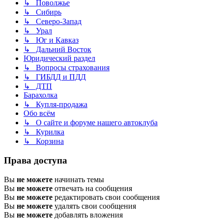
↳ Поволжье
↳ Сибирь
↳ Северо-Запад
↳ Урал
↳ Юг и Кавказ
↳ Дальний Восток
Юридический раздел
↳ Вопросы страхования
↳ ГИБДД и ПДД
↳ ДТП
Барахолка
↳ Купля-продажа
Обо всём
↳ О сайте и форуме нашего автоклуба
↳ Курилка
↳ Корзина
Права доступа
Вы
не можете
начинать темы
Вы
не можете
отвечать на сообщения
Вы
не можете
редактировать свои сообщения
Вы
не можете
удалять свои сообщения
Вы
не можете
добавлять вложения