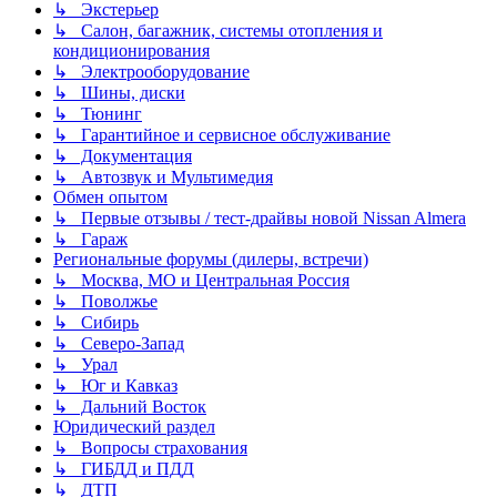
↳ Экстерьер
↳ Салон, багажник, системы отопления и
кондиционирования
↳ Электрооборудование
↳ Шины, диски
↳ Тюнинг
↳ Гарантийное и сервисное обслуживание
↳ Документация
↳ Автозвук и Мультимедия
Обмен опытом
↳ Первые отзывы / тест-драйвы новой Nissan Almera
↳ Гараж
Региональные форумы (дилеры, встречи)
↳ Москва, МО и Центральная Россия
↳ Поволжье
↳ Сибирь
↳ Северо-Запад
↳ Урал
↳ Юг и Кавказ
↳ Дальний Восток
Юридический раздел
↳ Вопросы страхования
↳ ГИБДД и ПДД
↳ ДТП