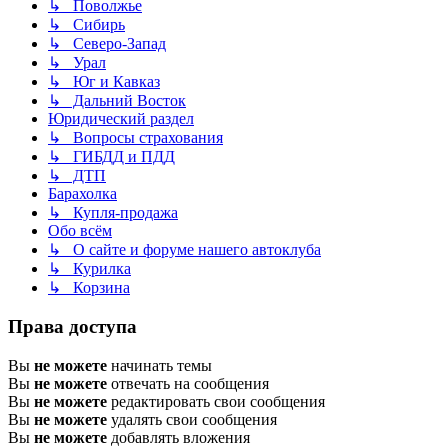
↳ Поволжье
↳ Сибирь
↳ Северо-Запад
↳ Урал
↳ Юг и Кавказ
↳ Дальний Восток
Юридический раздел
↳ Вопросы страхования
↳ ГИБДД и ПДД
↳ ДТП
Барахолка
↳ Купля-продажа
Обо всём
↳ О сайте и форуме нашего автоклуба
↳ Курилка
↳ Корзина
Права доступа
Вы
не можете
начинать темы
Вы
не можете
отвечать на сообщения
Вы
не можете
редактировать свои сообщения
Вы
не можете
удалять свои сообщения
Вы
не можете
добавлять вложения