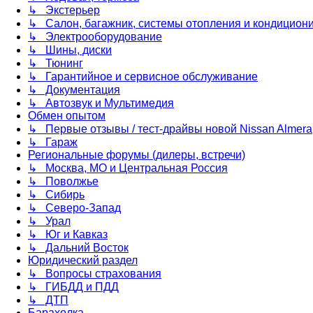
↳ Экстерьер
↳ Салон, багажник, системы отопления и кондицион
↳ Электрооборудование
↳ Шины, диски
↳ Тюнинг
↳ Гарантийное и сервисное обслуживание
↳ Документация
↳ Автозвук и Мультимедия
Обмен опытом
↳ Первые отзывы / тест-драйвы новой Nissan Almera
↳ Гараж
Региональные форумы (дилеры, встречи)
↳ Москва, МО и Центральная Россия
↳ Поволжье
↳ Сибирь
↳ Северо-Запад
↳ Урал
↳ Юг и Кавказ
↳ Дальний Восток
Юридический раздел
↳ Вопросы страхования
↳ ГИБДД и ПДД
↳ ДТП
Барахолка