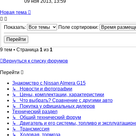
09 ноя 2013, 13:59
Новая тема
Показать:
Поле сортировки:
9 тем • Страница
1
из
1
Вернуться к списку форумов
Перейти
Знакомство с Nissan Almera G15
↳ Новости и фотографии
↳ Цены, комплектации, характеристики
↳ Что выбрать? Сравнение с другими авто
↳ Покупка у официальных дилеров
Технический раздел
↳ Общий технический форум
↳ Двигатель и его системы, топливо и эксплуатацио
↳ Трансмиссия
↳ Ходовая, тормоза