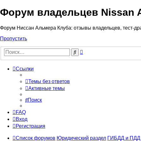
Форум владельцев Nissan 
Форум Ниссан Альмера Клуба: отзывы владельцев, тест-дра
Пропустить
Расширенный
Поиск
поиск
Ссылки
Темы без ответов
Активные темы
Поиск
FAQ
Вход
Регистрация
Список форумов
Юридический раздел
ГИБДД и ПДД