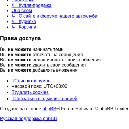
↳ Купля-продажа
Обо всём
↳ О сайте и форуме нашего автоклуба
↳ Курилка
↳ Корзина
Права доступа
Вы
не можете
начинать темы
Вы
не можете
отвечать на сообщения
Вы
не можете
редактировать свои сообщения
Вы
не можете
удалять свои сообщения
Вы
не можете
добавлять вложения
Список форумов
Часовой пояс:
UTC+03:00
Удалить cookies
Связаться с администрацией
Создано на основе
phpBB
® Forum Software © phpBB Limite
Русская поддержка phpBB