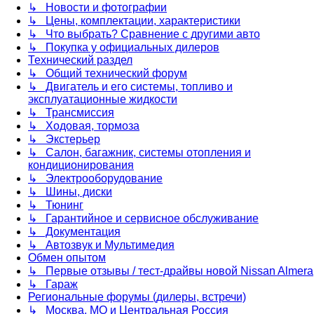
↳ Новости и фотографии
↳ Цены, комплектации, характеристики
↳ Что выбрать? Сравнение с другими авто
↳ Покупка у официальных дилеров
Технический раздел
↳ Общий технический форум
↳ Двигатель и его системы, топливо и
эксплуатационные жидкости
↳ Трансмиссия
↳ Ходовая, тормоза
↳ Экстерьер
↳ Салон, багажник, системы отопления и
кондиционирования
↳ Электрооборудование
↳ Шины, диски
↳ Тюнинг
↳ Гарантийное и сервисное обслуживание
↳ Документация
↳ Автозвук и Мультимедия
Обмен опытом
↳ Первые отзывы / тест-драйвы новой Nissan Almera
↳ Гараж
Региональные форумы (дилеры, встречи)
↳ Москва, МО и Центральная Россия