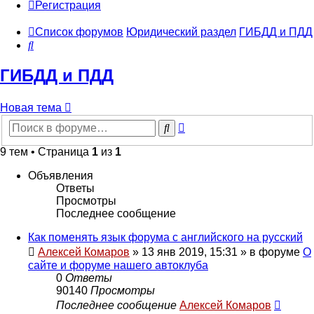
Регистрация
Список форумов
Юридический раздел
ГИБДД и ПДД
Поиск
ГИБДД и ПДД
Новая тема
Расширенный
Поиск
поиск
9 тем • Страница
1
из
1
Объявления
Ответы
Просмотры
Последнее сообщение
Как поменять язык форума с английского на русский
Алексей Комаров
»
13 янв 2019, 15:31
» в форуме
О
сайте и форуме нашего автоклуба
0
Ответы
90140
Просмотры
Последнее сообщение
Алексей Комаров