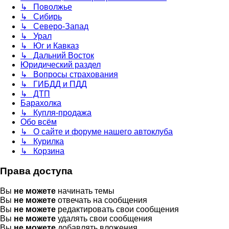
↳ Поволжье
↳ Сибирь
↳ Северо-Запад
↳ Урал
↳ Юг и Кавказ
↳ Дальний Восток
Юридический раздел
↳ Вопросы страхования
↳ ГИБДД и ПДД
↳ ДТП
Барахолка
↳ Купля-продажа
Обо всём
↳ О сайте и форуме нашего автоклуба
↳ Курилка
↳ Корзина
Права доступа
Вы
не можете
начинать темы
Вы
не можете
отвечать на сообщения
Вы
не можете
редактировать свои сообщения
Вы
не можете
удалять свои сообщения
Вы
не можете
добавлять вложения