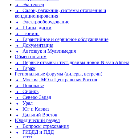
↳ Экстерьер
↳ Салон, багажник, системы отопления и
кондиционирования
↳ Электрооборудование
↳ Шины, диски
↳ Тюнинг
↳ Гарантийное и сервисное обслуживание
↳ Документация
↳ Автозвук и Мультимедия
Обмен опытом
↳ Первые отзывы / тест-драйвы новой Nissan Almera
↳ Гараж
Региональные форумы (дилеры, встречи)
↳ Москва, МО и Центральная Россия
↳ Поволжье
↳ Сибирь
↳ Северо-Запад
↳ Урал
↳ Юг и Кавказ
↳ Дальний Восток
Юридический раздел
↳ Вопросы страхования
↳ ГИБДД и ПДД
↳ ДТП