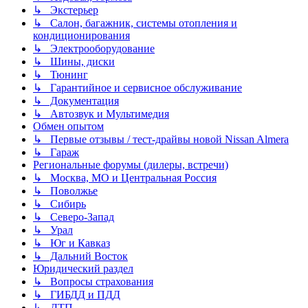
↳ Экстерьер
↳ Салон, багажник, системы отопления и
кондиционирования
↳ Электрооборудование
↳ Шины, диски
↳ Тюнинг
↳ Гарантийное и сервисное обслуживание
↳ Документация
↳ Автозвук и Мультимедия
Обмен опытом
↳ Первые отзывы / тест-драйвы новой Nissan Almera
↳ Гараж
Региональные форумы (дилеры, встречи)
↳ Москва, МО и Центральная Россия
↳ Поволжье
↳ Сибирь
↳ Северо-Запад
↳ Урал
↳ Юг и Кавказ
↳ Дальний Восток
Юридический раздел
↳ Вопросы страхования
↳ ГИБДД и ПДД
↳ ДТП