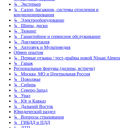
↳ Экстерьер
↳ Салон, багажник, системы отопления и
кондиционирования
↳ Электрооборудование
↳ Шины, диски
↳ Тюнинг
↳ Гарантийное и сервисное обслуживание
↳ Документация
↳ Автозвук и Мультимедия
Обмен опытом
↳ Первые отзывы / тест-драйвы новой Nissan Almera
↳ Гараж
Региональные форумы (дилеры, встречи)
↳ Москва, МО и Центральная Россия
↳ Поволжье
↳ Сибирь
↳ Северо-Запад
↳ Урал
↳ Юг и Кавказ
↳ Дальний Восток
Юридический раздел
↳ Вопросы страхования
↳ ГИБДД и ПДД
↳ ДТП