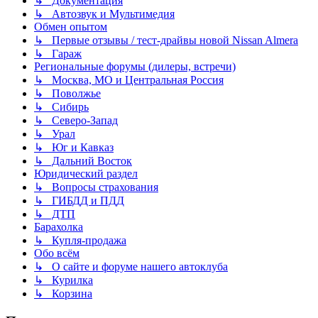
↳ Документация
↳ Автозвук и Мультимедия
Обмен опытом
↳ Первые отзывы / тест-драйвы новой Nissan Almera
↳ Гараж
Региональные форумы (дилеры, встречи)
↳ Москва, МО и Центральная Россия
↳ Поволжье
↳ Сибирь
↳ Северо-Запад
↳ Урал
↳ Юг и Кавказ
↳ Дальний Восток
Юридический раздел
↳ Вопросы страхования
↳ ГИБДД и ПДД
↳ ДТП
Барахолка
↳ Купля-продажа
Обо всём
↳ О сайте и форуме нашего автоклуба
↳ Курилка
↳ Корзина