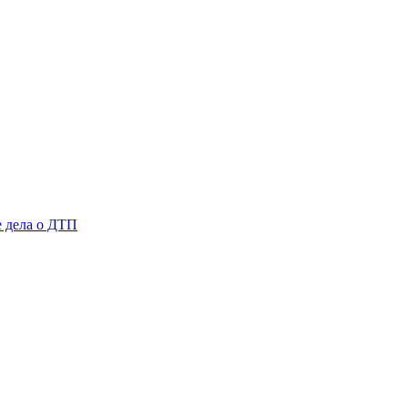
е дела о ДТП