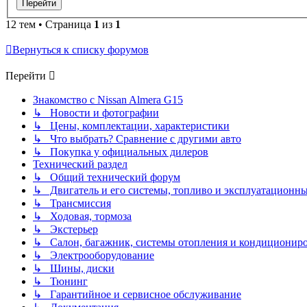
12 тем • Страница
1
из
1
Вернуться к списку форумов
Перейти
Знакомство с Nissan Almera G15
↳ Новости и фотографии
↳ Цены, комплектации, характеристики
↳ Что выбрать? Сравнение с другими авто
↳ Покупка у официальных дилеров
Технический раздел
↳ Общий технический форум
↳ Двигатель и его системы, топливо и эксплуатационн
↳ Трансмиссия
↳ Ходовая, тормоза
↳ Экстерьер
↳ Салон, багажник, системы отопления и кондиционир
↳ Электрооборудование
↳ Шины, диски
↳ Тюнинг
↳ Гарантийное и сервисное обслуживание