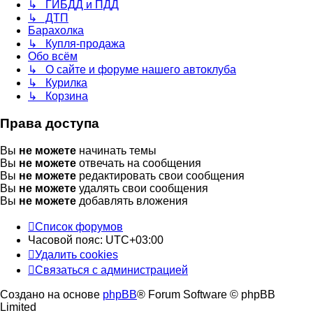
↳ ГИБДД и ПДД
↳ ДТП
Барахолка
↳ Купля-продажа
Обо всём
↳ О сайте и форуме нашего автоклуба
↳ Курилка
↳ Корзина
Права доступа
Вы
не можете
начинать темы
Вы
не можете
отвечать на сообщения
Вы
не можете
редактировать свои сообщения
Вы
не можете
удалять свои сообщения
Вы
не можете
добавлять вложения
Список форумов
Часовой пояс:
UTC+03:00
Удалить cookies
Связаться с администрацией
Создано на основе
phpBB
® Forum Software © phpBB
Limited