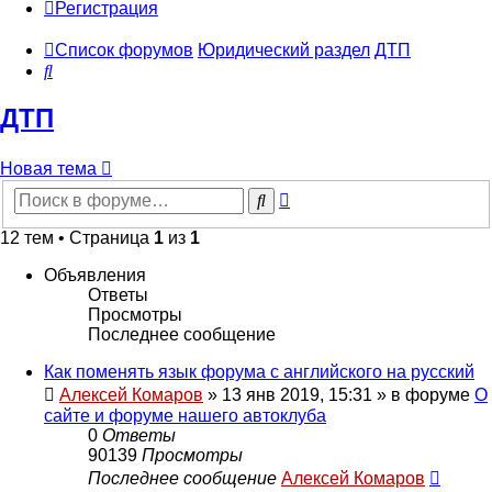
Регистрация
Список форумов
Юридический раздел
ДТП
Поиск
ДТП
Новая тема
Расширенный
Поиск
поиск
12 тем • Страница
1
из
1
Объявления
Ответы
Просмотры
Последнее сообщение
Как поменять язык форума с английского на русский
Алексей Комаров
»
13 янв 2019, 15:31
» в форуме
О
сайте и форуме нашего автоклуба
0
Ответы
90139
Просмотры
Последнее сообщение
Алексей Комаров