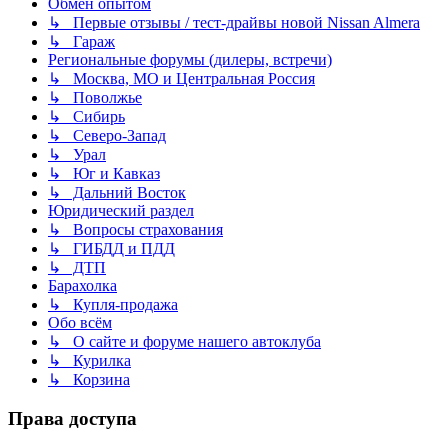
Обмен опытом
↳ Первые отзывы / тест-драйвы новой Nissan Almera
↳ Гараж
Региональные форумы (дилеры, встречи)
↳ Москва, МО и Центральная Россия
↳ Поволжье
↳ Сибирь
↳ Северо-Запад
↳ Урал
↳ Юг и Кавказ
↳ Дальний Восток
Юридический раздел
↳ Вопросы страхования
↳ ГИБДД и ПДД
↳ ДТП
Барахолка
↳ Купля-продажа
Обо всём
↳ О сайте и форуме нашего автоклуба
↳ Курилка
↳ Корзина
Права доступа