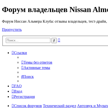
Форум владельцев Nissan Alm
Форум Ниссан Альмера Клуба: отзывы владельцев, тест-драйв, 
Пропустить
Расширенный
Поиск
поиск
Ссылки
Темы без ответов
Активные темы
Поиск
FAQ
Вход
Регистрация
Список форумов
Технический раздел
Автозвук и Мульт