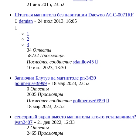
21 янв 2015, 23:52
Штатная магнитола без навигации Daewoo AGC-0071RF
demian
»
24 июл 2013, 16:05
1
2
3
34
Ответы
58732
Просмотры
Последнее сообщение
sdanilov45
10 июл 2023, 13:30
Заглючил Блутуз на магнитоле pn-3439
polimeruser9999
»
18 мар 2023, 23:52
0
Ответы
2605
Просмотры
Последнее сообщение
polimeruser9999
18 мар 2023, 23:52
сенсорный экран вместо магнитолы кто-то устанавливал?
ivan2407
»
21 дек 2022, 12:33
2
Ответы
2465
Просмотры