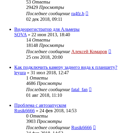
53
Ответы
29429
Просмотры
Последнее сообщение
ra4fz.b
02 дек 2018, 09:11
Видеорегистратор для Альмеры
SOVA
»
22 июн 2013, 18:40
14
Ответы
18148
Просмотры
Последнее сообщение
Алексей Комаров
25 сен 2018, 20:00
Как подключить камеру заднего вида к планшету?
leyura
»
31 июл 2018, 12:47
1
Ответы
4686
Просмотры
Последнее сообщение
fatal_fan
01 авг 2018, 11:10
Проблема с автозапуском
Rusik6666
»
24 фев 2018, 14:53
0
Ответы
3903
Просмотры
Последнее сообщение
Rusik6666