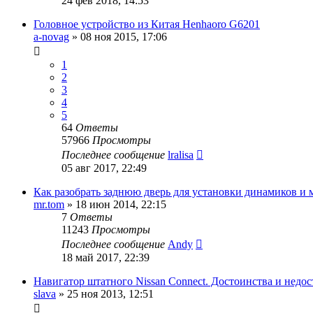
24 фев 2018, 14:53
Головное устройство из Китая Henhaoro G6201
a-novag
»
08 ноя 2015, 17:06
1
2
3
4
5
64
Ответы
57966
Просмотры
Последнее сообщение
lralisa
05 авг 2017, 22:49
Как разобрать заднюю дверь для установки динамиков и
mr.tom
»
18 июн 2014, 22:15
7
Ответы
11243
Просмотры
Последнее сообщение
Andy
18 май 2017, 22:39
Навигатор штатного Nissan Connect. Достоинства и недос
slava
»
25 ноя 2013, 12:51