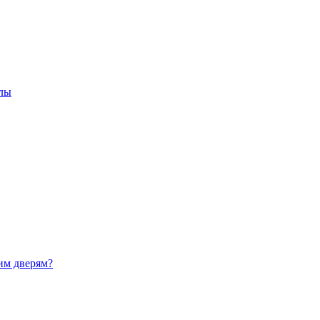
олы
им дверям?