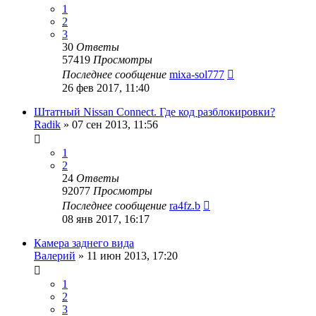
1
2
3
30
Ответы
57419
Просмотры
Последнее сообщение
mixa-sol777
26 фев 2017, 11:40
Штатный Nissan Connect. Где код разблокировки?
Radik
»
07 сен 2013, 11:56
1
2
24
Ответы
92077
Просмотры
Последнее сообщение
ra4fz.b
08 янв 2017, 16:17
Камера заднего вида
Валерий
»
11 июн 2013, 17:20
1
2
3