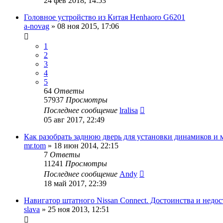
24 фев 2018, 14:53
Головное устройство из Китая Henhaoro G6201
a-novag
»
08 ноя 2015, 17:06
1
2
3
4
5
64
Ответы
57937
Просмотры
Последнее сообщение
lralisa
05 авг 2017, 22:49
Как разобрать заднюю дверь для установки динамиков и
mr.tom
»
18 июн 2014, 22:15
7
Ответы
11241
Просмотры
Последнее сообщение
Andy
18 май 2017, 22:39
Навигатор штатного Nissan Connect. Достоинства и недос
slava
»
25 ноя 2013, 12:51