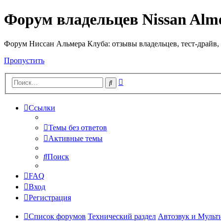
Форум владельцев Nissan Alm
Форум Ниссан Альмера Клуба: отзывы владельцев, тест-драйв, 
Пропустить
Расширенный
Поиск
поиск
Ссылки
Темы без ответов
Активные темы
Поиск
FAQ
Вход
Регистрация
Список форумов
Технический раздел
Автозвук и Мульт