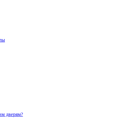
олы
им дверям?