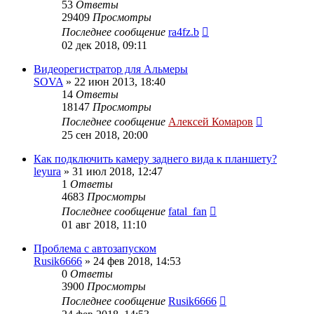
53
Ответы
29409
Просмотры
Последнее сообщение
ra4fz.b
02 дек 2018, 09:11
Видеорегистратор для Альмеры
SOVA
»
22 июн 2013, 18:40
14
Ответы
18147
Просмотры
Последнее сообщение
Алексей Комаров
25 сен 2018, 20:00
Как подключить камеру заднего вида к планшету?
leyura
»
31 июл 2018, 12:47
1
Ответы
4683
Просмотры
Последнее сообщение
fatal_fan
01 авг 2018, 11:10
Проблема с автозапуском
Rusik6666
»
24 фев 2018, 14:53
0
Ответы
3900
Просмотры
Последнее сообщение
Rusik6666