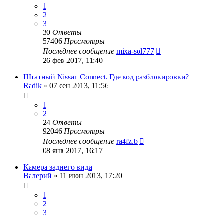
1
2
3
30
Ответы
57406
Просмотры
Последнее сообщение
mixa-sol777
26 фев 2017, 11:40
Штатный Nissan Connect. Где код разблокировки?
Radik
»
07 сен 2013, 11:56
1
2
24
Ответы
92046
Просмотры
Последнее сообщение
ra4fz.b
08 янв 2017, 16:17
Камера заднего вида
Валерий
»
11 июн 2013, 17:20
1
2
3