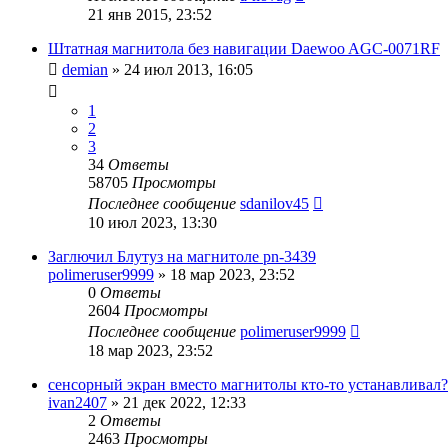
21 янв 2015, 23:52
Штатная магнитола без навигации Daewoo AGC-0071RF
demian
»
24 июл 2013, 16:05
1
2
3
34
Ответы
58705
Просмотры
Последнее сообщение
sdanilov45
10 июл 2023, 13:30
Заглючил Блутуз на магнитоле pn-3439
polimeruser9999
»
18 мар 2023, 23:52
0
Ответы
2604
Просмотры
Последнее сообщение
polimeruser9999
18 мар 2023, 23:52
сенсорный экран вместо магнитолы кто-то устанавливал?
ivan2407
»
21 дек 2022, 12:33
2
Ответы
2463
Просмотры