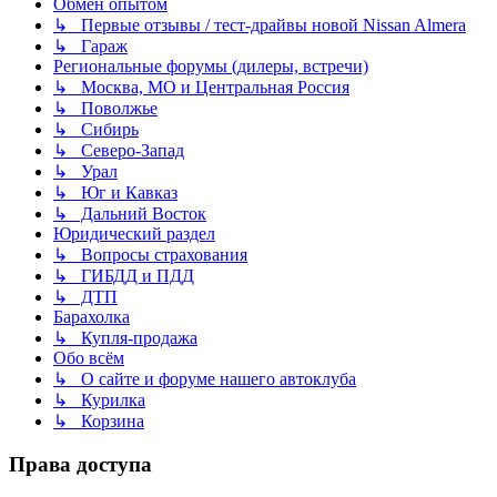
Обмен опытом
↳ Первые отзывы / тест-драйвы новой Nissan Almera
↳ Гараж
Региональные форумы (дилеры, встречи)
↳ Москва, МО и Центральная Россия
↳ Поволжье
↳ Сибирь
↳ Северо-Запад
↳ Урал
↳ Юг и Кавказ
↳ Дальний Восток
Юридический раздел
↳ Вопросы страхования
↳ ГИБДД и ПДД
↳ ДТП
Барахолка
↳ Купля-продажа
Обо всём
↳ О сайте и форуме нашего автоклуба
↳ Курилка
↳ Корзина
Права доступа