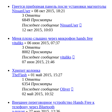
Греется приборная панель после установки магнитолы
NissanUser
»
08 окт 2015, 18:21
3
Ответы
6849
Просмотры
Последнее сообщение
NissanUser
12 окт 2015, 10:03
Меня плохо слышно через микрофон hands free
vitaliks
»
06 июн 2015, 07:37
3
Ответы
8002
Просмотры
Последнее сообщение
vitaliks
07 июн 2015, 21:46
Хрипит колонка
TheFlash
»
01 май 2015, 15:27
1
Ответы
6354
Просмотры
Последнее сообщение
Oliver
02 май 2015, 10:32
Внешнее переговорное устройство Hands Free к
телефону через Bluetooth
a-novag
»
27 мар 2015, 12:36