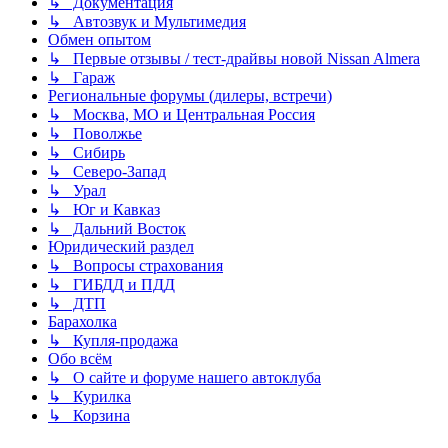
↳ Документация
↳ Автозвук и Мультимедия
Обмен опытом
↳ Первые отзывы / тест-драйвы новой Nissan Almera
↳ Гараж
Региональные форумы (дилеры, встречи)
↳ Москва, МО и Центральная Россия
↳ Поволжье
↳ Сибирь
↳ Северо-Запад
↳ Урал
↳ Юг и Кавказ
↳ Дальний Восток
Юридический раздел
↳ Вопросы страхования
↳ ГИБДД и ПДД
↳ ДТП
Барахолка
↳ Купля-продажа
Обо всём
↳ О сайте и форуме нашего автоклуба
↳ Курилка
↳ Корзина