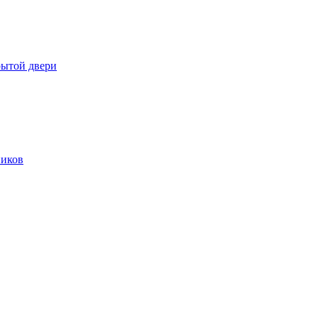
рытой двери
ников