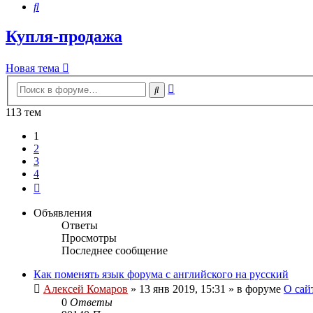
Поиск
Купля-продажа
Новая тема
Расширенный
Поиск
поиск
113 тем
1
2
3
4
След.
Объявления
Ответы
Просмотры
Последнее сообщение
Как поменять язык форума с английского на русский
Алексей Комаров
»
13 янв 2019, 15:31
» в форуме
О сай
0
Ответы