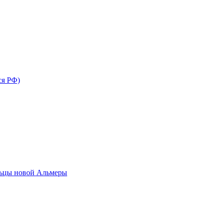
ся РФ)
льцы новой Альмеры