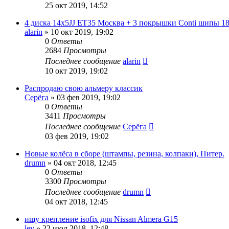
25 окт 2019, 14:52
4 диска 14x5JJ ET35 Москва + 3 покрышки Conti шипы 1
alarin
»
10 окт 2019, 19:02
0
Ответы
2684
Просмотры
Последнее сообщение
alarin
10 окт 2019, 19:02
Распродаю свою альмеру классик
Серёга
»
03 фев 2019, 19:02
0
Ответы
3411
Просмотры
Последнее сообщение
Серёга
03 фев 2019, 19:02
Новые колёса в сборе (штампы, резина, колпаки), Питер.
drumn
»
04 окт 2018, 12:45
0
Ответы
3300
Просмотры
Последнее сообщение
drumn
04 окт 2018, 12:45
ищу крепление isofix для Nissan Almera G15
lev
»
22 июл 2018, 12:48