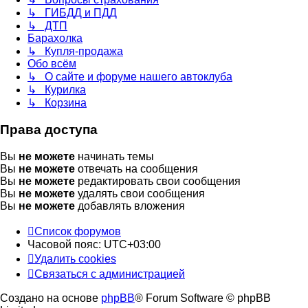
↳ ГИБДД и ПДД
↳ ДТП
Барахолка
↳ Купля-продажа
Обо всём
↳ О сайте и форуме нашего автоклуба
↳ Курилка
↳ Корзина
Права доступа
Вы
не можете
начинать темы
Вы
не можете
отвечать на сообщения
Вы
не можете
редактировать свои сообщения
Вы
не можете
удалять свои сообщения
Вы
не можете
добавлять вложения
Список форумов
Часовой пояс:
UTC+03:00
Удалить cookies
Связаться с администрацией
Создано на основе
phpBB
® Forum Software © phpBB