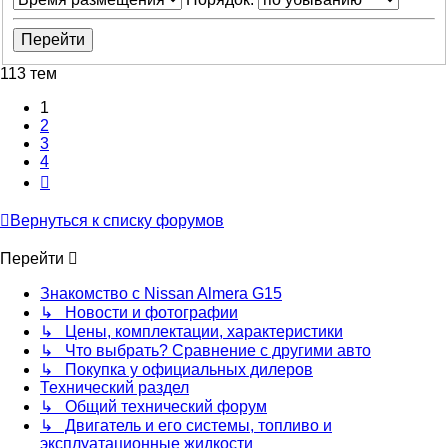
113 тем
1
2
3
4
След.
Вернуться к списку форумов
Перейти
Знакомство с Nissan Almera G15
↳ Новости и фотографии
↳ Цены, комплектации, характеристики
↳ Что выбрать? Сравнение с другими авто
↳ Покупка у официальных дилеров
Технический раздел
↳ Общий технический форум
↳ Двигатель и его системы, топливо и
эксплуатационные жидкости