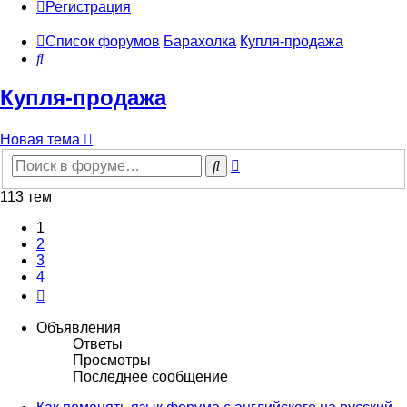
Регистрация
Список форумов
Барахолка
Купля-продажа
Поиск
Купля-продажа
Новая тема
Расширенный
Поиск
поиск
113 тем
1
2
3
4
След.
Объявления
Ответы
Просмотры
Последнее сообщение