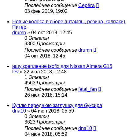
Последнее сообщение
Серёга
03 фев 2019, 19:02
Новые колёса в сборе (штампы, резина, колпаки),
Питер.
drumn
»
04 окт 2018, 12:45
0
Ответы
3300
Просмотры
Последнее сообщение
drumn
04 окт 2018, 12:45
ищу крепление isofix для Nissan Almera G15
lev
»
22 июл 2018, 12:48
1
Ответы
4563
Просмотры
Последнее сообщение
fatal_fan
26 июл 2018, 15:14
Куплю переднюю заглушку для буксира
dna10
»
04 июн 2018, 05:59
0
Ответы
3623
Просмотры
Последнее сообщение
dna10
04 июн 2018, 05:59