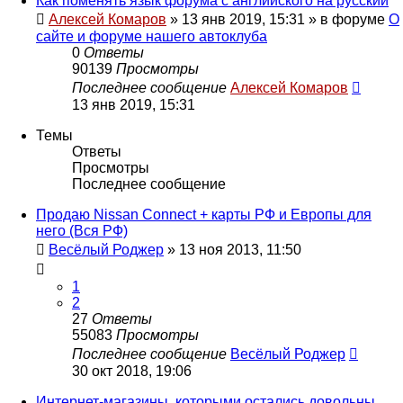
Как поменять язык форума с английского на русский
Алексей Комаров
»
13 янв 2019, 15:31
» в форуме
О
сайте и форуме нашего автоклуба
0
Ответы
90139
Просмотры
Последнее сообщение
Алексей Комаров
13 янв 2019, 15:31
Темы
Ответы
Просмотры
Последнее сообщение
Продаю Nissan Connect + карты РФ и Европы для
него (Вся РФ)
Весёлый Роджер
»
13 ноя 2013, 11:50
1
2
27
Ответы
55083
Просмотры
Последнее сообщение
Весёлый Роджер
30 окт 2018, 19:06
Интернет-магазины, которыми остались довольны