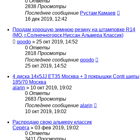
0
Ответы
2838
Просмотры
Последнее сообщение
Рустам Камаев
16 дек 2019, 12:42
Продам хорошую зимнюю резину на штамповке R14
(МО, г.Солнечногорск,Ниссан Альмера Классик)
qoodo
»
25 окт 2019, 14:52
0
Ответы
2818
Просмотры
Последнее сообщение
qoodo
25 окт 2019, 14:52
4 диска 14x5JJ ET35 Москва + 3 покрышки Conti шипы
185/70 Москва
alarin
»
10 окт 2019, 19:02
0
Ответы
2683
Просмотры
Последнее сообщение
alarin
10 окт 2019, 19:02
Распродаю свою альмеру классик
Серёга
»
03 фев 2019, 19:02
0
Ответы
3411
Просмотры