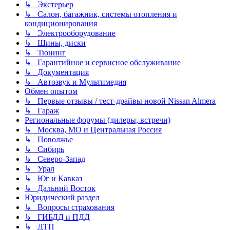
↳ Экстерьер
↳ Салон, багажник, системы отопления и
кондиционирования
↳ Электрооборудование
↳ Шины, диски
↳ Тюнинг
↳ Гарантийное и сервисное обслуживание
↳ Документация
↳ Автозвук и Мультимедия
Обмен опытом
↳ Первые отзывы / тест-драйвы новой Nissan Almera
↳ Гараж
Региональные форумы (дилеры, встречи)
↳ Москва, МО и Центральная Россия
↳ Поволжье
↳ Сибирь
↳ Северо-Запад
↳ Урал
↳ Юг и Кавказ
↳ Дальний Восток
Юридический раздел
↳ Вопросы страхования
↳ ГИБДД и ПДД
↳ ДТП