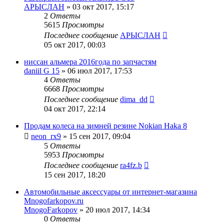
АРЫСЛАН
»
03 окт 2017, 15:17
2
Ответы
5615
Просмотры
Последнее сообщение
АРЫСЛАН
05 окт 2017, 00:03
ниссан альмера 2016года по запчастям
daniil G 15
»
06 июл 2017, 17:53
4
Ответы
6668
Просмотры
Последнее сообщение
dima_dd
04 окт 2017, 22:14
Продам колеса на зимней резине Nokian Haka 8
neon_rx9
»
15 сен 2017, 09:04
5
Ответы
5953
Просмотры
Последнее сообщение
ra4fz.b
15 сен 2017, 18:20
Автомобильные аксессуары от интернет-магазина
Mnogofarkopov.ru
MnogoFarkopov
»
20 июл 2017, 14:34
0
Ответы