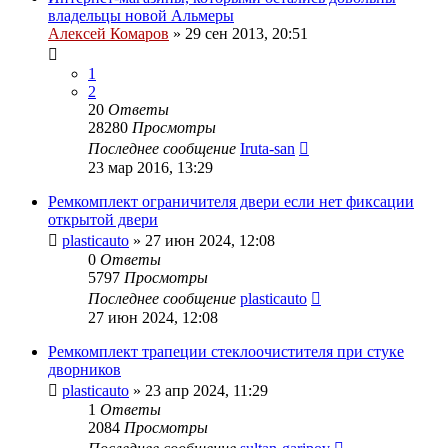
владельцы новой Альмеры
Алексей Комаров
»
29 сен 2013, 20:51
1
2
20
Ответы
28280
Просмотры
Последнее сообщение
Iruta-san
23 мар 2016, 13:29
Ремкомплект ограничителя двери если нет фиксации
открытой двери
plasticauto
»
27 июн 2024, 12:08
0
Ответы
5797
Просмотры
Последнее сообщение
plasticauto
27 июн 2024, 12:08
Ремкомплект трапеции стеклоочистителя при стуке
дворников
plasticauto
»
23 апр 2024, 11:29
1
Ответы
2084
Просмотры