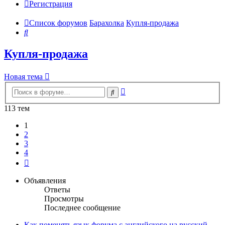
Регистрация
Список форумов
Барахолка
Купля-продажа
Поиск
Купля-продажа
Новая тема
Расширенный
Поиск
поиск
113 тем
1
2
3
4
След.
Объявления
Ответы
Просмотры
Последнее сообщение
Как поменять язык форума с английского на русский