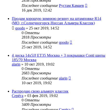
2838
Просмотры
Последнее сообщение
Рустам Камаев
16 дек 2019, 12:42
Продам хорошую зимнюю резину на штамповке R14
(МО, г.Солнечногорск,Ниссан Альмера Классик)
qoodo
»
25 окт 2019, 14:52
0
Ответы
2818
Просмотры
Последнее сообщение
qoodo
25 окт 2019, 14:52
4 диска 14x5JJ ET35 Москва + 3 покрышки Conti шипы
185/70 Москва
alarin
»
10 окт 2019, 19:02
0
Ответы
2683
Просмотры
Последнее сообщение
alarin
10 окт 2019, 19:02
Распродаю свою альмеру классик
Серёга
»
03 фев 2019, 19:02
0
Ответы
3409
Просмотры
Последнее сообщение
Серёга