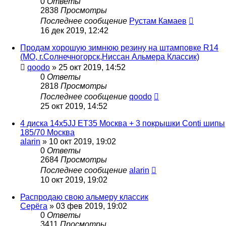
0
Ответы
2838
Просмотры
Последнее сообщение
Рустам Камаев
16 дек 2019, 12:42
Продам хорошую зимнюю резину на штамповке R14
(МО, г.Солнечногорск,Ниссан Альмера Классик)
qoodo
»
25 окт 2019, 14:52
0
Ответы
2818
Просмотры
Последнее сообщение
qoodo
25 окт 2019, 14:52
4 диска 14x5JJ ET35 Москва + 3 покрышки Conti шипы
185/70 Москва
alarin
»
10 окт 2019, 19:02
0
Ответы
2684
Просмотры
Последнее сообщение
alarin
10 окт 2019, 19:02
Распродаю свою альмеру классик
Серёга
»
03 фев 2019, 19:02
0
Ответы
3411
Просмотры