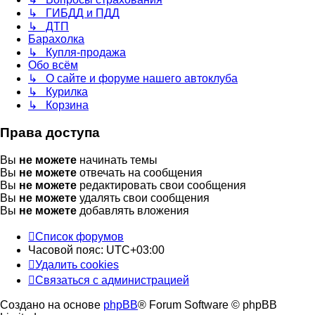
↳ ГИБДД и ПДД
↳ ДТП
Барахолка
↳ Купля-продажа
Обо всём
↳ О сайте и форуме нашего автоклуба
↳ Курилка
↳ Корзина
Права доступа
Вы
не можете
начинать темы
Вы
не можете
отвечать на сообщения
Вы
не можете
редактировать свои сообщения
Вы
не можете
удалять свои сообщения
Вы
не можете
добавлять вложения
Список форумов
Часовой пояс:
UTC+03:00
Удалить cookies
Связаться с администрацией
Создано на основе
phpBB
® Forum Software © phpBB