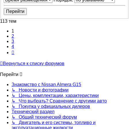
113 тем
1
2
3
4
След.
Вернуться к списку форумов
Перейти
Знакомство с Nissan Almera G15
↳ Новости и фотографии
↳ Цены, комплектации, характеристики
↳ Что выбрать? Сравнение с другими авто
↳ Покупка у официальных дилеров
Технический раздел
↳ Общий технический форум
↳ Двигатель и его системы, топливо и
эксплуатационные жидкости