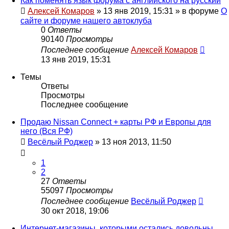
Как поменять язык форума с английского на русский
Алексей Комаров
»
13 янв 2019, 15:31
» в форуме
О
сайте и форуме нашего автоклуба
0
Ответы
90140
Просмотры
Последнее сообщение
Алексей Комаров
13 янв 2019, 15:31
Темы
Ответы
Просмотры
Последнее сообщение
Продаю Nissan Connect + карты РФ и Европы для
него (Вся РФ)
Весёлый Роджер
»
13 ноя 2013, 11:50
1
2
27
Ответы
55097
Просмотры
Последнее сообщение
Весёлый Роджер
30 окт 2018, 19:06
Интернет-магазины, которыми остались довольны