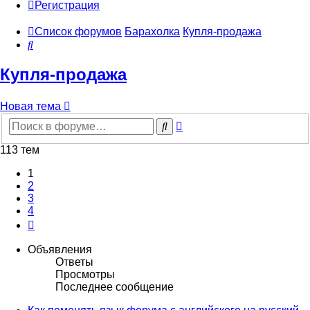
Регистрация
Список форумов
Барахолка
Купля-продажа
Поиск
Купля-продажа
Новая тема
Расширенный
Поиск
поиск
113 тем
1
2
3
4
След.
Объявления
Ответы
Просмотры
Последнее сообщение