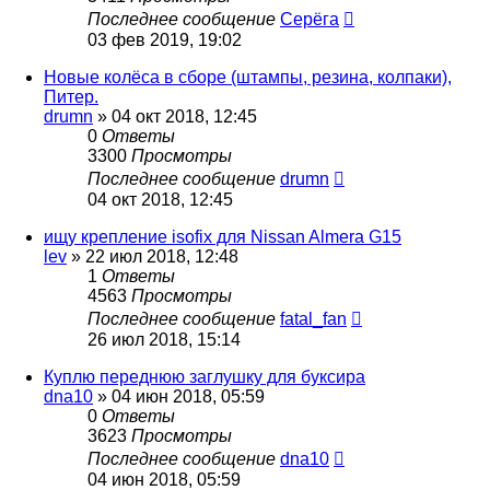
Последнее сообщение
Серёга
03 фев 2019, 19:02
Новые колёса в сборе (штампы, резина, колпаки),
Питер.
drumn
»
04 окт 2018, 12:45
0
Ответы
3300
Просмотры
Последнее сообщение
drumn
04 окт 2018, 12:45
ищу крепление isofix для Nissan Almera G15
lev
»
22 июл 2018, 12:48
1
Ответы
4563
Просмотры
Последнее сообщение
fatal_fan
26 июл 2018, 15:14
Куплю переднюю заглушку для буксира
dna10
»
04 июн 2018, 05:59
0
Ответы
3623
Просмотры
Последнее сообщение
dna10
04 июн 2018, 05:59