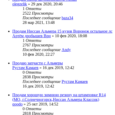
olegzelik
»
29 дек 2020, 20:46
1
Ответы
2522
Просмотры
Последнее сообщение
baza34
28 мар 2021, 13:48
Продам Ниссан Альмера 15 кузов Воронеж остальное лс
Артём дробышев Врн
»
10 фев 2020, 18:08
1
Ответы
2767
Просмотры
Последнее сообщение
Andy
10 фев 2020, 22:27
Продаю запчасти с Альмеры
Рустам Камаев
»
16 дек 2019, 12:42
0
Ответы
2838
Просмотры
Последнее сообщение
Рустам Камаев
16 дек 2019, 12:42
Продам хорошую зимнюю резину на штамповке R14
(МО, г.Солнечногорск,Ниссан Альмера Классик)
qoodo
»
25 окт 2019, 14:52
0
Ответы
2818
Просмотры