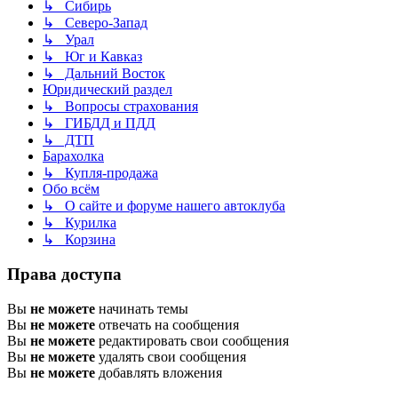
↳ Сибирь
↳ Северо-Запад
↳ Урал
↳ Юг и Кавказ
↳ Дальний Восток
Юридический раздел
↳ Вопросы страхования
↳ ГИБДД и ПДД
↳ ДТП
Барахолка
↳ Купля-продажа
Обо всём
↳ О сайте и форуме нашего автоклуба
↳ Курилка
↳ Корзина
Права доступа
Вы
не можете
начинать темы
Вы
не можете
отвечать на сообщения
Вы
не можете
редактировать свои сообщения
Вы
не можете
удалять свои сообщения
Вы
не можете
добавлять вложения