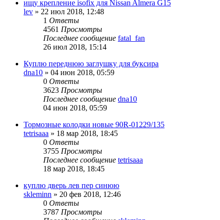
ищу крепление isofix для Nissan Almera G15
lev
»
22 июл 2018, 12:48
1
Ответы
4561
Просмотры
Последнее сообщение
fatal_fan
26 июл 2018, 15:14
Куплю переднюю заглушку для буксира
dna10
»
04 июн 2018, 05:59
0
Ответы
3623
Просмотры
Последнее сообщение
dna10
04 июн 2018, 05:59
Тормозные колодки новые 90R-01229/135
tetrisaaa
»
18 мар 2018, 18:45
0
Ответы
3755
Просмотры
Последнее сообщение
tetrisaaa
18 мар 2018, 18:45
куплю дверь лев пер синюю
skleminn
»
20 фев 2018, 12:46
0
Ответы
3787
Просмотры