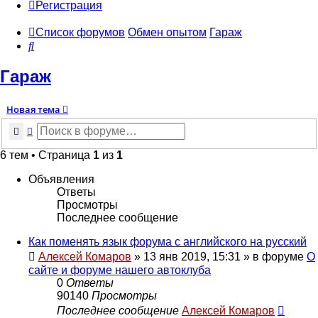
Регистрация
Список форумов
Обмен опытом
Гараж
Поиск
Гараж
Новая тема
Поиск
Расширенный поиск
6 тем • Страница
1
из
1
Объявления
Ответы
Просмотры
Последнее сообщение
Как поменять язык форума с английского на русский
Алексей Комаров
»
13 янв 2019, 15:31
» в форуме
О
сайте и форуме нашего автоклуба
0
Ответы
90140
Просмотры
Последнее сообщение
Алексей Комаров