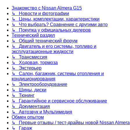
Знакомство с Nissan Almera G15
↳ Новости и фотографии
↳ Цены, комплектации, характеристики
↳ Что выбрать? Сравнение с другими авто
↳ Покупка у официальных дилеров
Технический раздел
↳ Общий технический форум
↳ Двигатель и его системы, топливо и
эксплуатационные жидкости
↳ Трансмиссия
↳ Ходовая, тормоза
↳ Экстерьер
↳ Салон, багажник, системы отопления и
кондиционирования
↳ Электрооборудование
↳ Шины, диски
↳ Тюнинг
↳ Гарантийное и сервисное обслуживание
↳ Документация
↳ Автозвук и Мультимедия
Обмен опытом
↳ Первые отзывы / тест-драйвы новой Nissan Almera
↳ Гараж