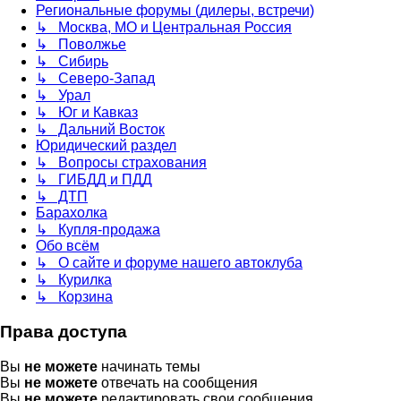
Региональные форумы (дилеры, встречи)
↳ Москва, МО и Центральная Россия
↳ Поволжье
↳ Сибирь
↳ Северо-Запад
↳ Урал
↳ Юг и Кавказ
↳ Дальний Восток
Юридический раздел
↳ Вопросы страхования
↳ ГИБДД и ПДД
↳ ДТП
Барахолка
↳ Купля-продажа
Обо всём
↳ О сайте и форуме нашего автоклуба
↳ Курилка
↳ Корзина
Права доступа
Вы
не можете
начинать темы
Вы
не можете
отвечать на сообщения
Вы
не можете
редактировать свои сообщения